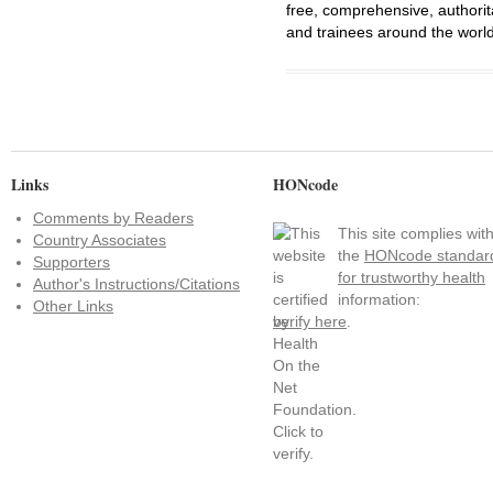
free, comprehensive, authorit
and trainees around the world
Links
HONcode
Comments by Readers
This site complies wit
Country Associates
the
HONcode standar
Supporters
for trustworthy health
Author's Instructions/Citations
information:
Other Links
verify here
.