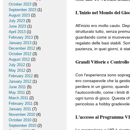
October 2023
(3)
September 2023
(1)
L'Inizio nel Mondo del Gio
August 2023
(2)
July 2023
(3)
All'inizio ero molto cauto. De
June 2023
(1)
strutturato tutto, senza premu
April 2013
(1)
guardando come si muovevano 
February 2013
(3)
January 2013
(1)
regalato delle basi stabili. So
December 2012
(4)
pazienza, in quei giorni, è sta
October 2012
(3)
August 2012
(2)
Grandi Vittorie e Controllo
July 2012
(1)
May 2012
(2)
Con l'esperienza sono sopragg
February 2012
(6)
ero consapevole che la gestio
January 2012
(1)
perdere in un giorno, quando e
June 2011
(5)
l'autocontrollo, come i limiti 
May 2011
(2)
March 2011
(2)
ogni turno di gioco. Questa 
February 2011
(3)
pericoloso a hobby gradevole 
January 2011
(7)
November 2010
(4)
L'accesso al Programma V
October 2010
(1)
September 2010
(2)