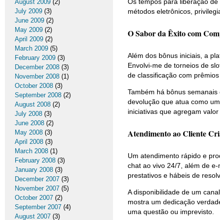
Os tempos para liberação de 
August 2009
(2)
July 2009
(3)
métodos eletrônicos, privileg
June 2009
(2)
May 2009
(2)
O Sabor da Êxito com Comp
April 2009
(2)
March 2009
(5)
Além dos bônus iniciais, a 
February 2009
(3)
Envolvi-me de torneios de sl
December 2008
(3)
de classificação com prêmios
November 2008
(1)
October 2008
(3)
Também há bônus semanais de
September 2008
(2)
devolução que atua como um
August 2008
(2)
iniciativas que agregam valor
July 2008
(3)
June 2008
(2)
Atendimento ao Cliente Cri
May 2008
(3)
April 2008
(3)
March 2008
(1)
Um atendimento rápido e prod
February 2008
(3)
chat ao vivo 24/7, além de e-
January 2008
(3)
prestativos e hábeis de resol
December 2007
(3)
November 2007
(5)
A disponibilidade de um cana
October 2007
(2)
mostra um dedicação verdadeir
September 2007
(4)
uma questão ou imprevisto.
August 2007
(3)