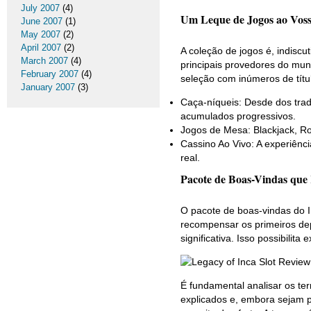
July 2007
(4)
Um Leque de Jogos ao Voss
June 2007
(1)
May 2007
(2)
April 2007
(2)
A coleção de jogos é, indiscu
March 2007
(4)
principais provedores do mu
February 2007
(4)
seleção com inúmeros de títul
January 2007
(3)
Caça-níqueis: Desde dos trad
acumulados progressivos.
Jogos de Mesa: Blackjack, Ro
Cassino Ao Vivo: A experiênc
real.
Pacote de Boas-Vindas qu
O pacote de boas-vindas do I
recompensar os primeiros dep
significativa. Isso possibili
É fundamental analisar os te
explicados e, embora sejam p