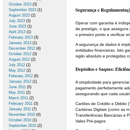
October 2023
(3)
Segurança e Regulamentaç
September 2023
(1)
August 2023
(2)
July 2023
(3)
Operar com garantia é indisp
June 2023
(1)
de prestígio, o que assegura
April 2013
(1)
o primeiro ponto a verificar 
February 2013
(3)
January 2013
(1)
A segurança de dados é imple
December 2012
(4)
entidades financeiras. Isto 
October 2012
(3)
sigilo absoluto e protegidas 
August 2012
(2)
July 2012
(1)
Depósitos e Saques: Eficiên
May 2012
(2)
February 2012
(6)
January 2012
(1)
A simplicidade para gerencia
June 2011
(5)
pagamento perfeitamente adap
May 2011
(2)
assegurando que cada usuári
March 2011
(2)
February 2011
(3)
Cartões de Crédito e Débito 
January 2011
(7)
Carteiras Digitais (como as mu
November 2010
(4)
Transferências Bancárias e P
October 2010
(1)
Vales Pré-pagos
September 2010
(2)