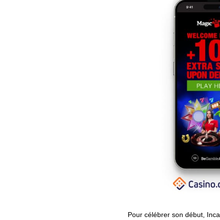
Pour célébrer son début, Inc