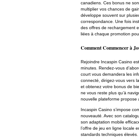
canadiens. Ces bonus ne sont p
multiplier vos chances de gai
développe souvent sur plusieu
correspondance. Une fois insta
des offres de rechargement et 
liées à chaque promotion pou
Comment Commencer à Jou
Rejoindre Incaspin Casino es
minutes. Rendez-vous d’abord s
court vous demandera les info
connecté, dirigez-vous vers l
et obtenez votre bonus de bi
ne vous reste plus qu’à navig
nouvelle plateforme propose
Incaspin Casino s’impose com
nouveauté. Avec son catalogu
son adaptation mobile efficace,
l’offre de jeu en ligne locale 
standards techniques élevés. 