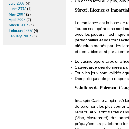
Un accès total aux jeux, aux 
July 2007
(4)
Sûreté, Licence et Impartial
June 2007
(1)
May 2007
(2)
April 2007
(2)
La confiance est la base de to
March 2007
(4)
Toutes ses opérations sont sur
February 2007
(4)
avec les joueurs. Techniqueme
January 2007
(3)
personnelles et vos transactio
aléatoires menés par des lab
et des tables sont parfaitemen
Le casino opère avec une licen
Sauvegarde des données par u
Tous les jeux sont validés éq
Des politiques de jeu responsa
Solutions de Paiement Con
Incaspin Casino a optimisé le
de paiement les plus courant
retraits, eux, sont traités da
(Visa, Mastercard), des portef
prépayées. La plateforme fonc