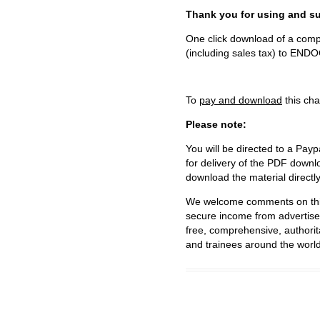
Thank you for using and
One click download of a compl
(including sales tax) to 
To
pay and download
this cha
Please note:
You will be directed to a Payp
for delivery of the PDF downl
download the material directl
We welcome comments on this 
secure income from advertisem
free, comprehensive, authorit
and trainees around the world