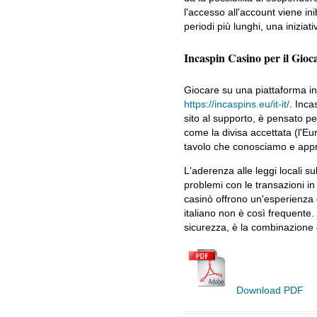
l'accesso all'account viene ini
periodi più lunghi, una iniziat
Incaspin Casino per il Gioca
Giocare su una piattaforma int
https://incaspins.eu/it-it/
. Inca
sito al supporto, è pensato pe
come la divisa accettata (l'Eur
tavolo che conosciamo e app
L'aderenza alle leggi locali s
problemi con le transazioni in
casinò offrono un'esperienza g
italiano non è così frequente.
sicurezza, è la combinazione c
Download PDF