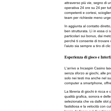
attraverso più vie, segno di un
operativa 24 ore su 24 per tutt
competenti e cortesi, scioglien
team per richieste meno urge
In aggiunta al contatto diret
ben strutturata. Lì in essa ci
particolari sui bonus, dai me
perché ti consente di trovare u
l'aiuto sia sempre a tiro di cl
Esperienza di gioco e Interf
L'arrivo a Incaspin Casino las
senza sforzo ai giochi, alle pro
solo nei testi ma anche nel s
computer a smartphone, offren
La libreria di giochi è ricca e
qualità grafica, sonora e del
selezionata che va dalle slot p
fastidiosa e la velocità con c