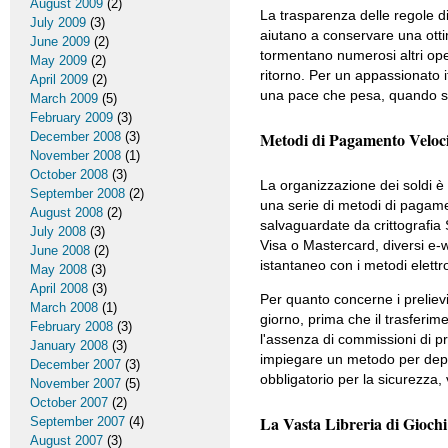
August 2009
(2)
La trasparenza delle regole di g
July 2009
(3)
aiutano a conservare una otti
June 2009
(2)
tormentano numerosi altri oper
May 2009
(2)
ritorno. Per un appassionato i
April 2009
(2)
una pace che pesa, quando s
March 2009
(5)
February 2009
(3)
Metodi di Pagamento Veloci 
December 2008
(3)
November 2008
(1)
October 2008
(3)
La organizzazione dei soldi è
September 2008
(2)
una serie di metodi di pagamen
August 2008
(2)
salvaguardate da crittografia 
July 2008
(3)
Visa o Mastercard, diversi e-w
June 2008
(2)
istantaneo con i metodi elettro
May 2008
(3)
April 2008
(3)
Per quanto concerne i prelievi
March 2008
(1)
giorno, prima che il trasferi
February 2008
(3)
l'assenza di commissioni di pr
January 2008
(3)
impiegare un metodo per deposi
December 2007
(3)
obbligatorio per la sicurezza, 
November 2007
(5)
October 2007
(2)
La Vasta Libreria di Giochi
September 2007
(4)
August 2007
(3)