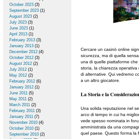
October 2023
(3)
September 2023
(1)
August 2023
(2)
July 2023
(3)
June 2023
(1)
April 2013
(1)
February 2013
(3)
January 2013
(1)
Cercare un casinò online signif
December 2012
(4)
sicurezza, ma di quella sensazi
October 2012
(3)
una di quelle piattaforme che è
August 2012
(2)
storia, la chiarezza operativa
July 2012
(1)
di alternative. Qui vedremo c
May 2012
(2)
a un altro giocatore.
February 2012
(6)
January 2012
(1)
June 2011
(5)
La Storia e la Considerazio
May 2011
(2)
March 2011
(2)
Una solida reputazione nel se
February 2011
(3)
arco di tempo in cui ha miglio
January 2011
(7)
vede spesso nominata in forum 
November 2010
(4)
amministrata da una compagni
October 2010
(1)
quel paese. Questo forma la f
September 2010
(2)