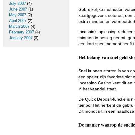
July 2007
(4)
June 2007
(1)
Gebruikelijke methoden verei
May 2007
(2)
kaartgegevens noteren, een b
April 2007
(2)
extra minuten en vermeerdert 
March 2007
(4)
Incaspin's oplossing reduceer
February 2007
(4)
minuten in beslag neemt, gebe
January 2007
(3)
een kort speelmoment heeft t
Het belang van snel geld sto
Snel kunnen storten is van g
een speler zijn favoriete slot 
Incaspino Casino kent dit en 
in het vaandel staat.
De Quick Deposit-functie is n
tempo. Het herkent de gebru
Dit mondt uit in een naadloze 
De manier waarop de snelle 