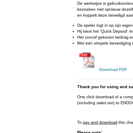
De werkwijze is gebruiksvrien
bezoeken niet opnieuw dezelf
en koppelt deze beveiligd aan
De speler logt in op zijn eige
Hij kiest het 'Quick Deposit' 
Het vooraf gekozen bedrag e
Met een simpele bevestiging i
Download PDF
Thank you for using and
One click download of a compl
(including sales tax) to 
To
pay and download
this cha
Please note: