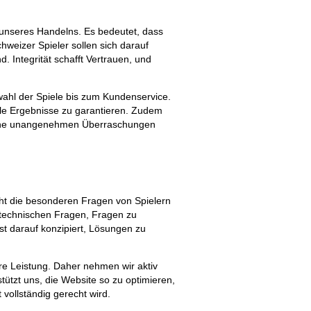
 unseres Handelns. Es bedeutet, dass
hweizer Spieler sollen sich darauf
d. Integrität schafft Vertrauen, und
wahl der Spiele bis zum Kundenservice.
rale Ergebnisse zu garantieren. Zudem
keine unangenehmen Überraschungen
ht die besonderen Fragen von Spielern
technischen Fragen, Fragen zu
t darauf konzipiert, Lösungen zu
re Leistung. Daher nehmen wir aktiv
ützt uns, die Website so zu optimieren,
vollständig gerecht wird.