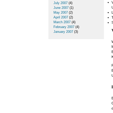
July 2007
(4)
June 2007
(1)
May 2007
(2)
April 2007
(2)
March 2007
(4)
February 2007
(4)
January 2007
(3)