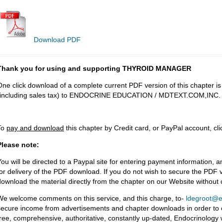
Download PDF
Thank you for using and supporting THYROID MANAGER
One click download of a complete current PDF version of this chapter i
(including sales tax) to ENDOCRINE EDUCATION / MDTEXT.COM,INC.
To
pay and download
this chapter by Credit card, or PayPal account, cl
Please note:
You will be directed to a Paypal site for entering payment information, a
for delivery of the PDF download. If you do not wish to secure the PDF v
download the material directly from the chapter on our Website without
We welcome comments on this service, and this charge, to-
ldegroot@ea
secure income from advertisements and chapter downloads in order to co
free, comprehensive, authoritative, constantly up-dated, Endocrinology