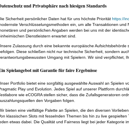
Datenschutz und Privatsphäre nach hiesigen Standards
Die Sicherheit persönlicher Daten hat für uns höchste Priorität
https://i
modernste Verschlüsselungsmethoden ein, um alle Transaktionen und N
monetären und persönlichen Angaben werden bei uns mit der identischen
einheimischen Dienstleistern erwartet sind.
Unsere Zulassung durch eine bekannte europäische Aufsichtsbehörde ste
befolgen. Diese schließen nicht nur technische Sicherheit, sondern au
verantwortungsbewussten Umgang mit Spielern. Wir sind verpflichtet, I
Ein Spielangebot mit Garantie für faire Ergebnisse
Unser Portfolio bietet eine sorgfältig ausgewählte Auswahl an Spielen 
Pragmatic Play und Evolution. Jedes Spiel auf unserer Plattform durch
Testlabore wie eCOGRA stellen sicher, dass die Zufallsgeneratoren or
Auszahlungsquellen den Vorgaben folgen.
Wir bieten eine vielfältige Palette an Spielen, die den diversen Vorlieb
Von klassischen Slots mit fesselnden Themen bis hin zu live gespielten T
jeden etwas dabei. Die Qualität und Fairness liegt bei jeder Kategorie 