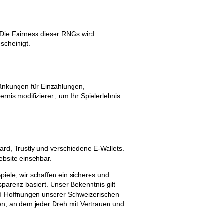
. Die Fairness dieser RNGs wird
scheinigt.
ränkungen für Einzahlungen,
rnis modifizieren, um Ihr Spielerlebnis
card, Trustly und verschiedene E-Wallets.
ebsite einsehbar.
iele; wir schaffen ein sicheres und
sparenz basiert. Unser Bekenntnis gilt
nd Hoffnungen unserer Schweizerischen
nen, an dem jeder Dreh mit Vertrauen und