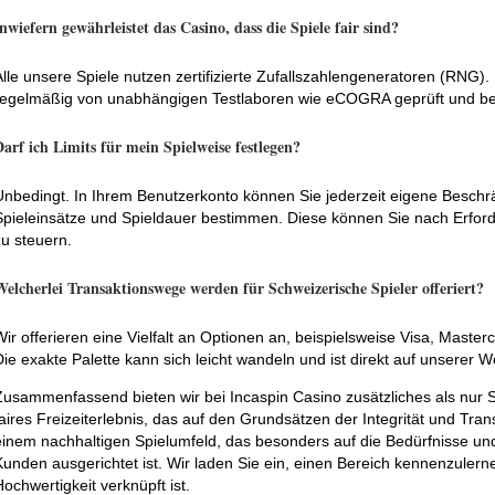
nwiefern gewährleistet das Casino, dass die Spiele fair sind?
Alle unsere Spiele nutzen zertifizierte Zufallszahlengeneratoren (RNG)
regelmäßig von unabhängigen Testlaboren wie eCOGRA geprüft und be
Darf ich Limits für mein Spielweise festlegen?
Unbedingt. In Ihrem Benutzerkonto können Sie jederzeit eigene Besch
Spieleinsätze und Spieldauer bestimmen. Diese können Sie nach Erforde
zu steuern.
Welcherlei Transaktionswege werden für Schweizerische Spieler offeriert?
Wir offerieren eine Vielfalt an Optionen an, beispielsweise Visa, Master
Die exakte Palette kann sich leicht wandeln und ist direkt auf unserer W
Zusammenfassend bieten wir bei Incaspin Casino zusätzliches als nur Sp
faires Freizeiterlebnis, das auf den Grundsätzen der Integrität und Tran
einem nachhaltigen Spielumfeld, das besonders auf die Bedürfnisse u
Kunden ausgerichtet ist. Wir laden Sie ein, einen Bereich kennenzuler
Hochwertigkeit verknüpft ist.