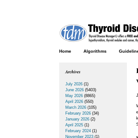
Home
Algorithms
Guidelin
Archives
July 2026
(1)
June 2026
(5403)
May 2026
(8865)
April 2026
(550)
March 2026
(105)
February 2026
(34)
January 2026
(2)
S
April 2025
(1)
February 2024
(1)
November 2023
(1)