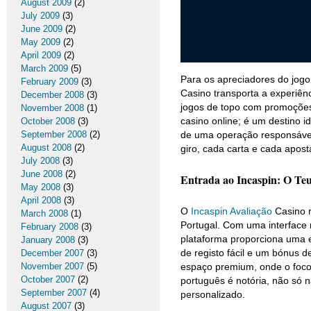
August 2009
(2)
July 2009
(3)
June 2009
(2)
May 2009
(2)
April 2009
(2)
March 2009
(5)
Para os apreciadores do jogo 
February 2009
(3)
Casino transporta a experiên
December 2008
(3)
jogos de topo com promoções
November 2008
(1)
casino online; é um destino i
October 2008
(3)
de uma operação responsáve
September 2008
(2)
August 2008
(2)
giro, cada carta e cada apos
July 2008
(3)
June 2008
(2)
Entrada ao Incaspin: O Teu
May 2008
(3)
April 2008
(3)
O
Incaspin Avaliação
Casino r
March 2008
(1)
Portugal. Com uma interface 
February 2008
(3)
plataforma proporciona uma e
January 2008
(3)
de registo fácil e um bónus d
December 2007
(3)
espaço premium, onde o foco
November 2007
(5)
October 2007
(2)
português é notória, não só 
September 2007
(4)
personalizado.
August 2007
(3)