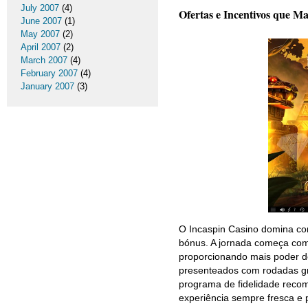
July 2007
(4)
Ofertas e Incentivos que 
June 2007
(1)
May 2007
(2)
April 2007
(2)
March 2007
(4)
February 2007
(4)
January 2007
(3)
O Incaspin Casino domina co
bónus. A jornada começa com
proporcionando mais poder de
presenteados com rodadas gr
programa de fidelidade reco
experiência sempre fresca e 