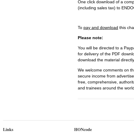
One click download of a compl
(including sales tax) to 
To
pay and download
this cha
Please note:
You will be directed to a Payp
for delivery of the PDF downl
download the material directl
We welcome comments on this 
secure income from advertisem
free, comprehensive, authorit
and trainees around the world
Links
HONcode