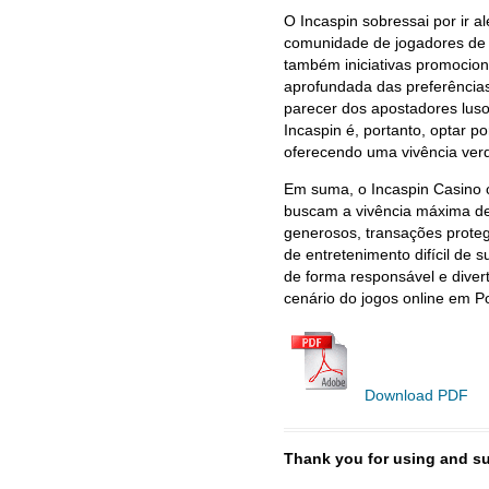
O Incaspin sobressai por ir 
comunidade de jogadores de j
também iniciativas promocion
aprofundada das preferências
parecer dos apostadores luso
Incaspin é, portanto, optar 
oferecendo uma vivência verd
Em suma, o Incaspin Casino 
buscam a vivência máxima de 
generosos, transações proteg
de entretenimento difícil de 
de forma responsável e diver
cenário do jogos online em Po
Download PDF
Thank you for using and