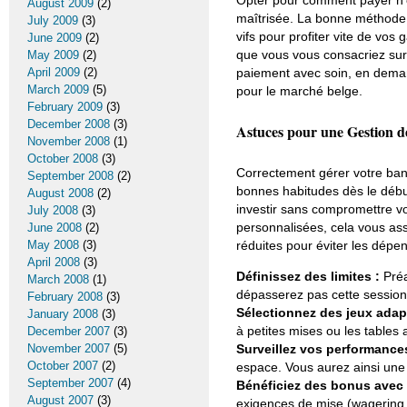
August 2009
(2)
maîtrisée. La bonne méthode 
July 2009
(3)
vifs pour profiter vite de vos
June 2009
(2)
que vous vous consacriez sur 
May 2009
(2)
paiement avec soin, en demand
April 2009
(2)
March 2009
(5)
pour le marché belge.
February 2009
(3)
December 2008
(3)
Astuces pour une Gestion d
November 2008
(1)
October 2008
(3)
Correctement gérer votre bank
September 2008
(2)
bonnes habitudes dès le débu
August 2008
(2)
investir sans compromettre vo
July 2008
(3)
personnalisées, cela vous ass
June 2008
(2)
réduites pour éviter les dépen
May 2008
(3)
April 2008
(3)
Définissez des limites :
Préa
March 2008
(1)
dépasserez pas cette session,
February 2008
(3)
Sélectionnez des jeux adap
January 2008
(3)
à petites mises ou les tables
December 2007
(3)
Surveillez vos performance
November 2007
(5)
October 2007
(2)
espace. Vous aurez ainsi une 
September 2007
(4)
Bénéficiez des bonus avec
August 2007
(3)
exigences de mise (wagering 