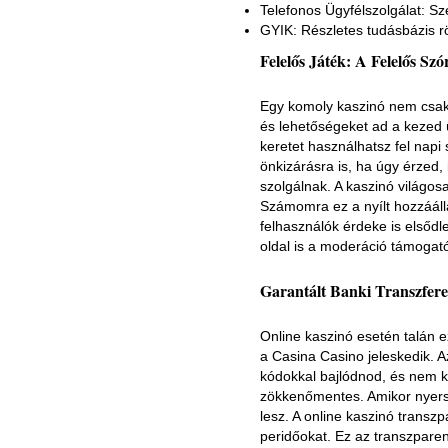
Telefonos Ügyfélszolgálat: 
GYIK: Részletes tudásbázis r
Felelős Játék: A Felelős Sz
Egy komoly kaszinó nem csak a
és lehetőségeket ad a kezed
keretet használhatsz fel nap
önkizárásra is, ha úgy érzed
szolgálnak. A kaszinó világosan
Számomra ez a nyílt hozzááll
felhasználók érdeke is elsődl
oldal is a moderáció támogató
Garantált Banki Transzfere
Online kaszinó esetén talán e
a Casina Casino jeleskedik. A
kódokkal bajlódnod, és nem k
zökkenőmentes. Amikor nyersz
lesz. A online kaszinó transz
peridőokat. Ez az transzparen