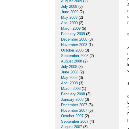
August 2009
(2)
July 2009
(3)
June 2009
(2)
May 2009
(2)
April 2009
(2)
March 2009
(5)
February 2009
(3)
December 2008
(3)
November 2008
(1)
October 2008
(3)
September 2008
(2)
August 2008
(2)
July 2008
(3)
June 2008
(2)
May 2008
(3)
April 2008
(3)
March 2008
(1)
February 2008
(3)
January 2008
(3)
December 2007
(3)
November 2007
(5)
October 2007
(2)
September 2007
(4)
August 2007
(3)