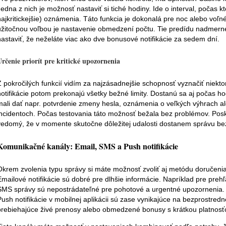
Jedna z nich je možnosť nastaviť si tiché hodiny. Ide o interval, počas k
najkritickejšie) oznámenia. Táto funkcia je dokonalá pre noc alebo voľné
užitočnou voľbou je nastavenie obmedzení počtu. Tie predídu nadmern
nastaviť, že neželáte viac ako dve bonusové notifikácie za sedem dní.
Určenie priorít pre kritické upozornenia
Z pokročilých funkcií vidím za najzásadnejšie schopnosť vyznačiť niekt
notifikácie potom prekonajú všetky bežné limity. Dostanú sa aj počas hod
mali dať napr. potvrdenie zmeny hesla, oznámenia o veľkých výhrach 
incidentoch. Počas testovania táto možnosť bežala bez problémov. Posky
vedomý, že v momente skutočne dôležitej udalosti dostanem správu bez
Komunikačné kanály: Email, SMS a Push notifikácie
Okrem zvolenia typu správy si máte možnosť zvoliť aj metódu doručenia
Emailové notifikácie sú dobré pre dlhšie informácie. Napríklad pre preh
SMS správy sú nepostrádateľné pre pohotové a urgentné upozornenia. 
Push notifikácie v mobilnej aplikácii sú zase vynikajúce na bezprostred
prebiehajúce živé prenosy alebo obmedzené bonusy s krátkou platnosť