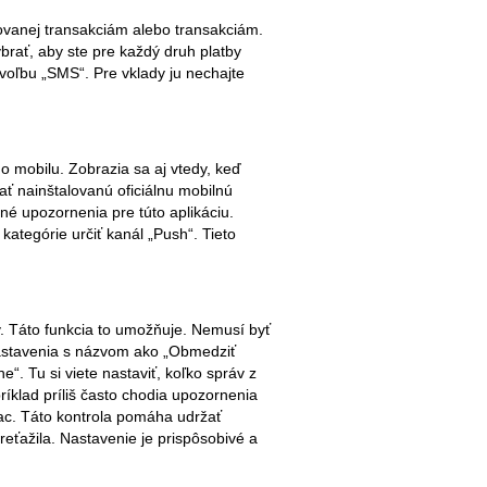
vanej transakciám alebo transakciám.
rať, aby ste pre každý druh platby
voľbu „SMS“. Pre vklady ju nechajte
o mobilu. Zobrazia sa aj vtedy, keď
ať nainštalovanú oficiálnu mobilnú
né upozornenia pre túto aplikáciu.
kategórie určiť kanál „Push“. Tieto
y. Táto funkcia to umožňuje. Nemusí byť
nastavenia s názvom ako „Obmedziť
. Tu si viete nastaviť, koľko správ z
ríklad príliš často chodia upozornenia
siac. Táto kontrola pomáha udržať
reťažila. Nastavenie je prispôsobivé a