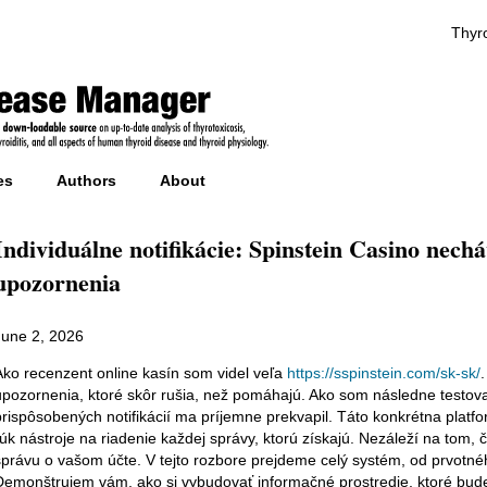
Thyro
es
Authors
About
Individuálne notifikácie: Spinstein Casino nech
upozornenia
June 2, 2026
Ako recenzent online kasín som videl veľa
https://sspinstein.com/sk-sk/
upozornenia, ktoré skôr rušia, než pomáhajú. Ako som následne testova
prispôsobených notifikácií ma príjemne prekvapil. Táto konkrétna plat
rúk nástroje na riadenie každej správy, ktorú získajú. Nezáleží na tom, 
správu o vašom účte. V tejto rozbore prejdeme celý systém, od prvotné
Demonštrujem vám, ako si vybudovať informačné prostredie, ktoré bude