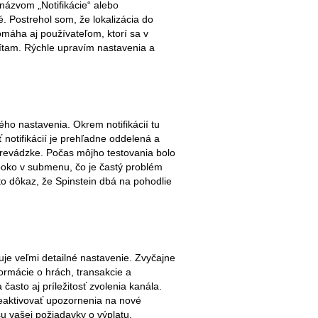
 názvom „Notifikácie“ alebo
é. Postrehol som, že lokalizácia do
omáha aj používateľom, ktorí sa v
vítam. Rýchle upravím nastavenia a
ého nastavenia. Okrem notifikácií tu
ť notifikácií je prehľadne oddelená a
prevádzke. Počas môjho testovania bolo
boko v submenu, čo je častý problém
to dôkaz, že Spinstein dbá na pohodlie
uje veľmi detailné nastavenie. Zvyčajne
ormácie o hrách, transakcie a
asto aj príležitosť zvolenia kanála.
eaktivovať upozornenia na nové
u vašej požiadavky o výplatu.