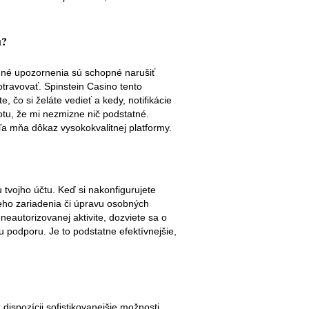
u?
dné upozornenia sú schopné narušiť
otravovať. Spinstein Casino tento
, čo si želáte vedieť a kedy, notifikácie
otu, že mi nezmizne nič podstatné.
ľa mňa dôkaz vysokokvalitnej platformy.
tvojho účtu. Keď si nakonfigurujete
eho zariadenia či úpravu osobných
neautorizovanej aktivite, dozviete sa o
podporu. Je to podstatne efektívnejšie,
dispozícii sofistikovanejšie možnosti.