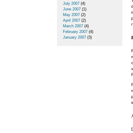
July 2007
(4)
June 2007
(1)
May 2007
(2)
April 2007
(2)
r
March 2007
(4)
February 2007
(4)
January 2007
(3)