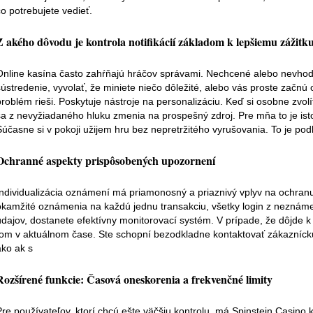
čo potrebujete vedieť.
Z akého dôvodu je kontrola notifikácií základom k lepšiemu zážitk
Online kasína často zahŕňajú hráčov správami. Nechcené alebo nevho
sústredenie, vyvolať, že miniete niečo dôležité, alebo vás proste začnú 
problém rieši. Poskytuje nástroje na personalizáciu. Keď si osobne zvolíte
sa z nevyžiadaného hluku zmenia na prospešný zdroj. Pre mňa to je ist
Súčasne si v pokoji užijem hru bez nepretržitého vyrušovania. To je pod
Ochranné aspekty prispôsobených upozornení
Individualizácia oznámení má priamonosný a priaznivý vplyv na ochranu 
okamžité oznámenia na každú jednu transakciu, všetky login z neznám
údajov, dostanete efektívny monitorovací systém. V prípade, že dôjde k 
tom v aktuálnom čase. Ste schopní bezodkladne kontaktovať zákaznícku 
ako ak s
Rozšírené funkcie: Časová oneskorenia a frekvenčné limity
Pre používateľov, ktorí chcú ešte väčšiu kontrolu, má Spinstein Casino k 