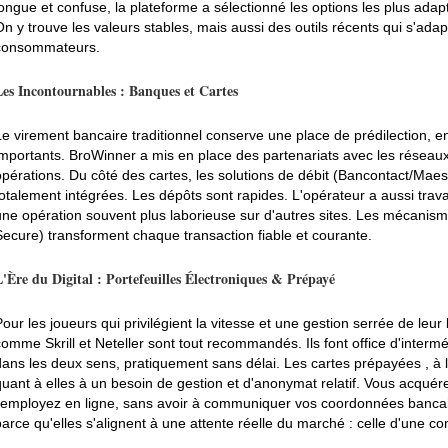
longue et confuse, la plateforme a sélectionné les options les plus adap
On y trouve les valeurs stables, mais aussi des outils récents qui s'ada
consommateurs.
Les Incontournables : Banques et Cartes
Le virement bancaire traditionnel conserve une place de prédilection, en
importants. BroWinner a mis en place des partenariats avec les réseaux
opérations. Du côté des cartes, les solutions de débit (Bancontact/Maest
totalement intégrées. Les dépôts sont rapides. L'opérateur a aussi travail
une opération souvent plus laborieuse sur d'autres sites. Les mécanism
Secure) transforment chaque transaction fiable et courante.
L'Ère du Digital : Portefeuilles Électroniques & Prépayé
Pour les joueurs qui privilégient la vitesse et une gestion serrée de leur
comme Skrill et Neteller sont tout recommandés. Ils font office d'intermé
dans les deux sens, pratiquement sans délai. Les cartes prépayées , à 
quant à elles à un besoin de gestion et d'anonymat relatif. Vous acqu
l'employez en ligne, sans avoir à communiquer vos coordonnées banca
parce qu'elles s'alignent à une attente réelle du marché : celle d'une con