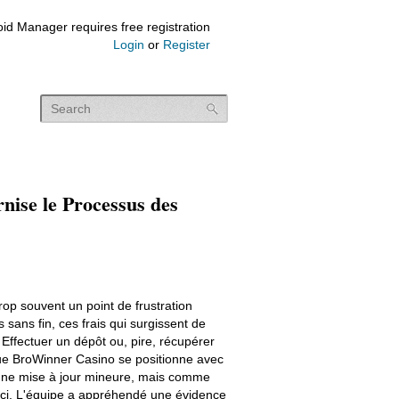
id Manager requires free registration
Login
or
Register
ise le Processus des
op souvent un point de frustration
 sans fin, ces frais qui surgissent de
. Effectuer un dépôt ou, pire, récupérer
que BroWinner Casino se positionne avec
 une mise à jour mineure, mais comme
d'ici. L'équipe a appréhendé une évidence