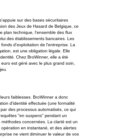
'appuie sur des bases sécuritaires
sion des Jeux de Hasard de Belgique, ce
le plan technique, l'ensemble des flux
elui des établissements bancaires. Les
onds d'exploitation de l'entreprise. La
on, est une obligation légale. Elle
'identité. Chez BroWinner, elle a été
euro est géré avec le plus grand soin,
jeu.
t leurs faiblesses. BroWinner a donc
tion d'identité effectuée (une formalité
ées par des processus automatisés, ce qui
es requêtes "en suspens" pendant un
es méthodes concernées. La clarté est un
opération en instantané, et des alertes
prise ne vient diminuer le valeur de vos