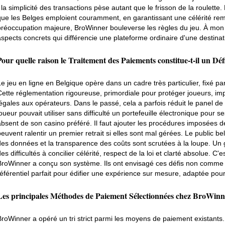
: la simplicité des transactions pèse autant que le frisson de la roulett
que les Belges emploient couramment, en garantissant une célérité rema
préoccupation majeure, BroWinner bouleverse les règles du jeu. À mon a
aspects concrets qui différencie une plateforme ordinaire d'une destinat
Pour quelle raison le Traitement des Paiements constitue-t-il un Déf
Le jeu en ligne en Belgique opère dans un cadre très particulier, fixé 
Cette réglementation rigoureuse, primordiale pour protéger joueurs, imp
légales aux opérateurs. Dans le passé, cela a parfois réduit le panel d
joueur pouvait utiliser sans difficulté un portefeuille électronique pour s
absent de son casino préféré. Il faut ajouter les procédures imposées de 
euvent ralentir un premier retrait si elles sont mal gérées. Le public bel
des données et la transparence des coûts sont scrutées à la loupe. Un 
es difficultés à concilier célérité, respect de la loi et clarté absolue. C
BroWinner a conçu son système. Ils ont envisagé ces défis non comme
référentiel parfait pour édifier une expérience sur mesure, adaptée pour
Les principales Méthodes de Paiement Sélectionnées chez BroWinn
BroWinner a opéré un tri strict parmi les moyens de paiement existants. 