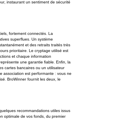
ateur, instaurant un sentiment de sécurité
tiels, fortement connectés. La
atives superflues. Un système
antanément et des retraits traités très
rs prioritaire. Le cryptage utilisé est
ctions et chaque information
représente une garantie fiable. Enfin, la
es cartes bancaires ou un utilisateur
tte association est performante : vous ne
é. BroWinner fournit les deux, le
 quelques recommandations utiles issus
on optimale de vos fonds, du premier