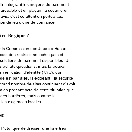
e. En intégrant les moyens de paiement
rquable et en plaçant la sécurité en
vis, c'est ce attention portée aux
ion de jeu digne de confiance.
i en Belgique ?
par la Commission des Jeux de Hasard.
ose des restrictions techniques et
e solutions de paiement disponibles. Un
es achats quotidiens, mais le trouver
vérification d'identité (KYC), qui
ge est par ailleurs exigeant : la sécurité
grand nombre de sites continuent d'avoir
'est en prenant acte de cette situation que
 des barrières, mais comme le
 les exigences locales.
er
Plutôt que de dresser une liste très