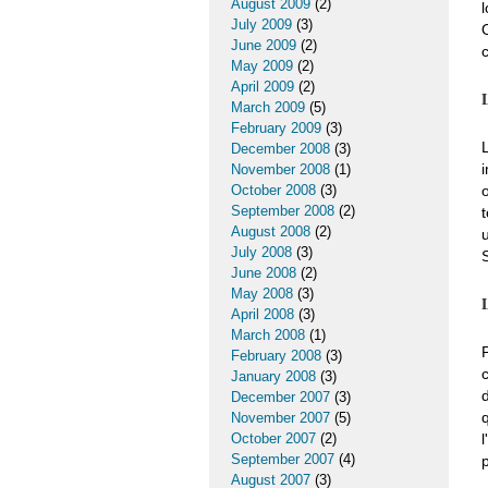
August 2009
(2)
July 2009
(3)
June 2009
(2)
May 2009
(2)
April 2009
(2)
March 2009
(5)
February 2009
(3)
December 2008
(3)
November 2008
(1)
October 2008
(3)
September 2008
(2)
August 2008
(2)
July 2008
(3)
June 2008
(2)
May 2008
(3)
April 2008
(3)
March 2008
(1)
February 2008
(3)
January 2008
(3)
December 2007
(3)
November 2007
(5)
October 2007
(2)
September 2007
(4)
August 2007
(3)