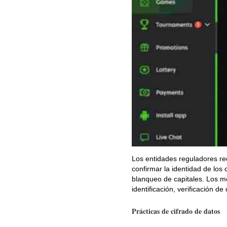
Los entidades reguladores re
confirmar la identidad de los
blanqueo de capitales. Los mé
identificación, verificación de
Prácticas de cifrado de datos