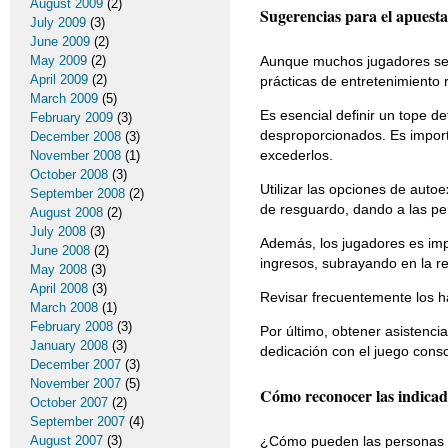
August 2009
(2)
Sugerencias para el apuesta
July 2009
(3)
June 2009
(2)
May 2009
(2)
Aunque muchos jugadores se s
April 2009
(2)
prácticas de entretenimiento 
March 2009
(5)
Es esencial definir un tope de
February 2009
(3)
desproporcionados. Es import
December 2008
(3)
excederlos.
November 2008
(1)
October 2008
(3)
Utilizar las opciones de auto
September 2008
(2)
de resguardo, dando a las pe
August 2008
(2)
July 2008
(3)
Además, los jugadores es imp
June 2008
(2)
ingresos, subrayando en la r
May 2008
(3)
April 2008
(3)
Revisar frecuentemente los há
March 2008
(1)
February 2008
(3)
Por último, obtener asistenci
January 2008
(3)
dedicación con el juego consc
December 2007
(3)
November 2007
(5)
Cómo reconocer las indicado
October 2007
(2)
September 2007
(4)
August 2007
(3)
¿Cómo pueden las personas ide