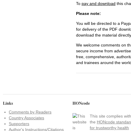
To
pay and download
this cha
Please note:
You will be directed to a Payp
for delivery of the PDF downl
download the material directl
We welcome comments on this 
secure income from advertisem
free, comprehensive, authorit
and trainees around the world
Links
HONcode
Comments by Readers
This site complies wit
Country Associates
the
HONcode standar
Supporters
for trustworthy health
Author's Instructions/Citations