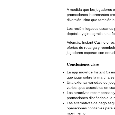
A medida que los jugadores e
promociones interesantes cre
diversión, sino que también b
Los recién llegados usuario
depósito y giros gratis, una f
Además, Instant Casino ofrec
ofertas de recarga y reembols
jugadores esperan con entus
Conclusiones clave
La app móvil de Instant Casin
que jugar sobre la marcha sea
Una extensa variedad de jueg
varios tipos accesibles en cual
Los atractivos recompensas y
promociones diseñadas a la m
Las alternativas de pago seg
operaciones confiables para 
movimiento.