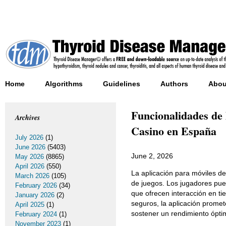
Home
Algorithms
Guidelines
Authors
Abou
Funcionalidades de 
Archives
Casino en España
July 2026
(1)
June 2026
(5403)
June 2, 2026
May 2026
(8865)
April 2026
(550)
La aplicación para móviles d
March 2026
(105)
de juegos. Los jugadores pue
February 2026
(34)
que ofrecen interacción en t
January 2026
(2)
seguros, la aplicación prome
April 2025
(1)
sostener un rendimiento ópti
February 2024
(1)
November 2023
(1)