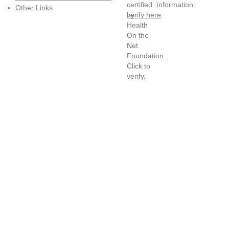
information:
Other Links
verify here
.