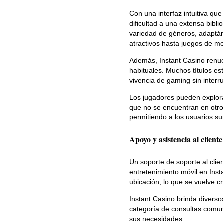
Con una interfaz intuitiva qu
dificultad a una extensa bibli
variedad de géneros, adaptá
atractivos hasta juegos de m
Además, Instant Casino renue
habituales. Muchos títulos e
vivencia de gaming sin interr
Los jugadores pueden explorar
que no se encuentran en otro 
permitiendo a los usuarios s
Apoyo y asistencia al client
Un soporte de soporte al clie
entretenimiento móvil en Ins
ubicación, lo que se vuelve c
Instant Casino brinda diverso
categoría de consultas comun
sus necesidades.