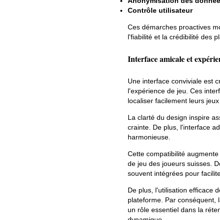
Anonymisation des donné
Contrôle utilisateur
Ces démarches proactives mon
l'fiabilité et la crédibilité de
Interface amicale et expérie
Une interface conviviale est 
l'expérience de jeu. Ces inter
localiser facilement leurs jeu
La clarté du design inspire 
crainte. De plus, l'interface 
harmonieuse.
Cette compatibilité augmente 
de jeu des joueurs suisses. De
souvent intégrées pour facilit
De plus, l'utilisation efficac
plateforme. Par conséquent, l
un rôle essentiel dans la réte
dynamique.