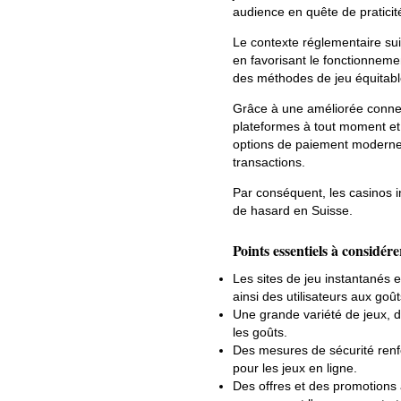
audience en quête de praticit
Le contexte réglementaire sui
en favorisant le fonctionneme
des méthodes de jeu équitabl
Grâce à une améliorée connecti
plateformes à tout moment et 
options de paiement modernes a
transactions.
Par conséquent, les casinos 
de hasard en Suisse.
Points essentiels à considére
Les sites de jeu instantanés 
ainsi des utilisateurs aux goût
Une grande variété de jeux, d
les goûts.
Des mesures de sécurité renfor
pour les jeux en ligne.
Des offres et des promotions 