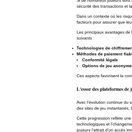
Si de nombreux joueurs sont a
sécurité des transactions et l
Dans un contexte où les risqu
facteurs pour assurer que leu
Les principaux avantages de la
suivants :
Technologies de chiffreme
Méthodes de paiement fiab
Conformité légale
Options de jeu anonyme
Ces aspects favorisent la con
L'essor des plateformes de j
Avec l'évolution continue du 
des sites de jeu instantanés, 
Cette progression reflète une
technologiques et l'changeme
joueurs l'attrait d'un accès i