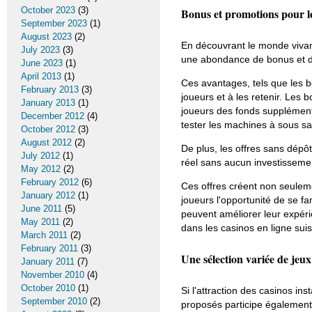
October 2023
(3)
Bonus et promotions pour l
September 2023
(1)
August 2023
(2)
En découvrant le monde vivan
July 2023
(3)
une abondance de bonus et de
June 2023
(1)
April 2013
(1)
Ces avantages, tels que les bo
February 2013
(3)
joueurs et à les retenir. Les 
January 2013
(1)
joueurs des fonds supplémenta
December 2012
(4)
tester les machines à sous san
October 2012
(3)
August 2012
(2)
De plus, les offres sans dépôt
July 2012
(1)
réel sans aucun investissement
May 2012
(2)
February 2012
(6)
Ces offres créent non seulem
January 2012
(1)
joueurs l'opportunité de se fam
June 2011
(5)
peuvent améliorer leur expér
May 2011
(2)
dans les casinos en ligne sui
March 2011
(2)
February 2011
(3)
Une sélection variée de jeux
January 2011
(7)
November 2010
(4)
October 2010
(1)
Si l'attraction des casinos in
September 2010
(2)
proposés participe également 