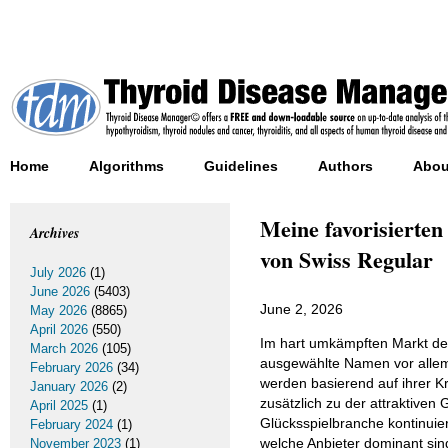
Home
Algorithms
Guidelines
Authors
Abou
Meine favorisierten
Archives
von Swiss Regular
July 2026
(1)
June 2026
(5403)
June 2, 2026
May 2026
(8865)
April 2026
(550)
Im hart umkämpften Markt der
March 2026
(105)
ausgewählte Namen vor allem 
February 2026
(34)
werden basierend auf ihrer Kre
January 2026
(2)
zusätzlich zu der attraktive
April 2025
(1)
Glücksspielbranche kontinuierl
February 2024
(1)
welche Anbieter dominant sind.
November 2023
(1)