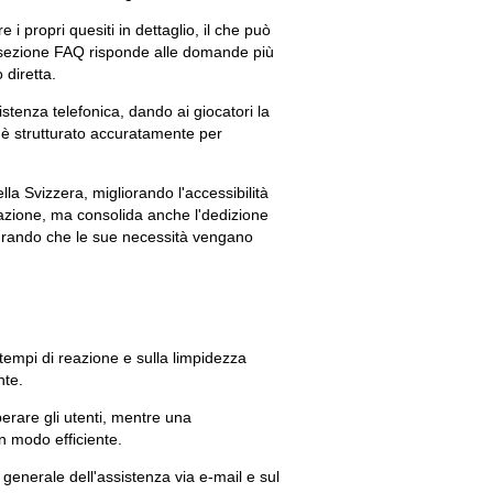
 i propri quesiti in dettaglio, il che può
a sezione FAQ risponde alle domande più
 diretta.
istenza telefonica, dando ai giocatori la
 è strutturato accuratamente per
ella Svizzera, migliorando l'accessibilità
erazione, ma consolida anche l'dedizione
curando che le sue necessità vengano
i tempi di reazione e sulla limpidezza
nte.
erare gli utenti, mentre una
in modo efficiente.
 generale dell'assistenza via e-mail e sul