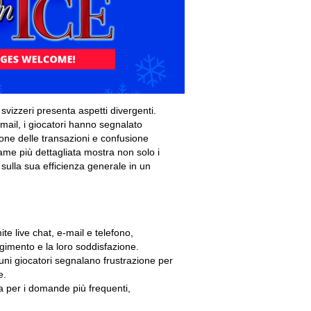
svizzeri presenta aspetti divergenti.
-mail, i giocatori hanno segnalato
one delle transazioni e confusione
me più dettagliata mostra non solo i
 sulla sua efficienza generale in un
te live chat, e-mail e telefono,
lgimento e la loro soddisfazione.
cuni giocatori segnalano frustrazione per
e.
a per i domande più frequenti,