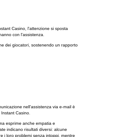
Instant Casino, l'attenzione si sposta
i hanno con l'assistenza.
ne dei giocatori, sostenendo un rapporto
municazione nell'assistenza via e-mail è
 Instant Casino.
i, ma esprime anche empatia e
e indicano risultati diversi: alcune
ere i loro problemi senza intoppi, mentre