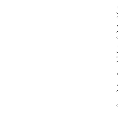
I
I
N