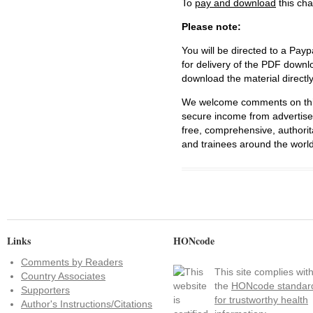
To
pay and download
this cha
Please note:
You will be directed to a Payp
for delivery of the PDF downl
download the material directl
We welcome comments on this 
secure income from advertisem
free, comprehensive, authorit
and trainees around the world
Links
HONcode
Comments by Readers
This site complies wit
Country Associates
the
HONcode standar
Supporters
for trustworthy health
Author's Instructions/Citations