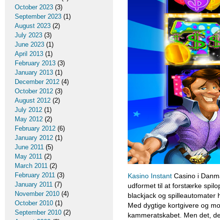
October 2023
(3)
September 2023
(1)
August 2023
(2)
July 2023
(3)
June 2023
(1)
April 2013
(1)
February 2013
(3)
January 2013
(1)
December 2012
(4)
October 2012
(3)
August 2012
(2)
July 2012
(1)
May 2012
(2)
February 2012
(6)
January 2012
(1)
June 2011
(5)
May 2011
(2)
March 2011
(2)
February 2011
(3)
Kasino Instant
Casino i Danma
January 2011
(7)
udformet til at forstærke spilo
November 2010
(4)
blackjack og spilleautomater
October 2010
(1)
Med dygtige kortgivere og mo
September 2010
(2)
kammeratskabet. Men det, der