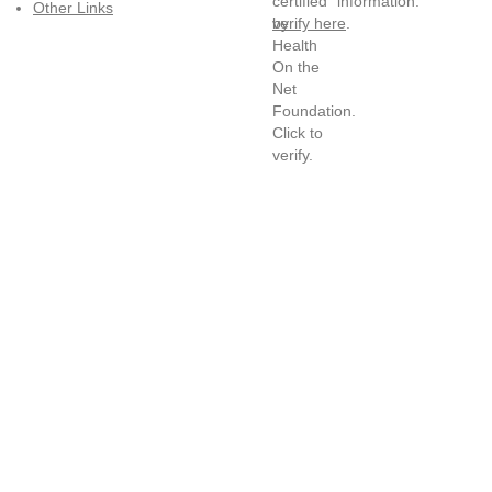
information:
Other Links
verify here
.