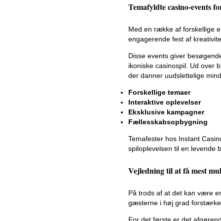
Temafyldte casino-events for
Med en række af forskellige e
engagerende fest af kreativite
Disse events giver besøgende 
ikoniske casinospil. Ud over b
der danner uudslettelige mind
Forskellige temaer
Interaktive oplevelser
Eksklusive kampagner
Fællesskabsopbygning
Temafester hos Instant Casin
spiloplevelsen til en levende
Vejledning til at få mest mu
På trods af at det kan være e
gæsterne i høj grad forstærke
For det første er det afgøren