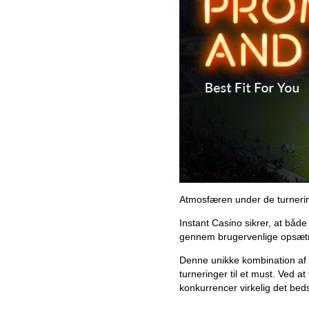
Atmosfæren under de turnering
Instant Casino sikrer, at båd
gennem brugervenlige opsæt
Denne unikke kombination af u
turneringer til et must. Ved 
konkurrencer virkelig det beds