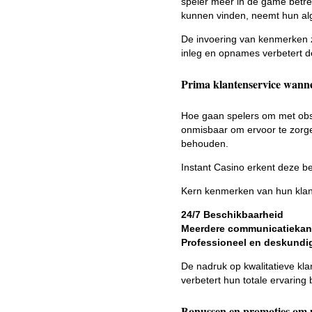
speler meer in de game betr
kunnen vinden, neemt hun alg
De invoering van kenmerken z
inleg en opnames verbetert d
Prima klantenservice wannee
Hoe gaan spelers om met obsta
onmisbaar om ervoor te zorge
behouden.
Instant Casino erkent deze be
Kern kenmerken van hun klant
24/7 Beschikbaarheid
Meerdere communicatiekan
Professioneel en deskundi
De nadruk op kwalitatieve kla
verbetert hun totale ervaring b
Bonussen en promoties om u