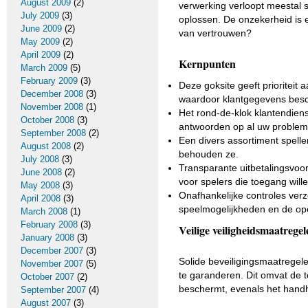
August 2009
(2)
verwerking verloopt meestal s
July 2009
(3)
oplossen. De onzekerheid is 
June 2009
(2)
van vertrouwen?
May 2009
(2)
April 2009
(2)
Kernpunten
March 2009
(5)
February 2009
(3)
Deze goksite geeft prioriteit
December 2008
(3)
waardoor klantgegevens besch
November 2008
(1)
Het rond-de-klok klantendiens
October 2008
(3)
antwoorden op al uw problem
September 2008
(2)
Een divers assortiment spell
August 2008
(2)
behouden ze.
July 2008
(3)
Transparante uitbetalingsvoo
June 2008
(2)
voor spelers die toegang wille
May 2008
(3)
Onafhankelijke controles verz
April 2008
(3)
speelmogelijkheden en de ope
March 2008
(1)
February 2008
(3)
Veilige veiligheidsmaatrege
January 2008
(3)
December 2007
(3)
Solide beveiligingsmaatregele
November 2007
(5)
te garanderen. Dit omvat de 
October 2007
(2)
beschermt, evenals het hand
September 2007
(4)
August 2007
(3)