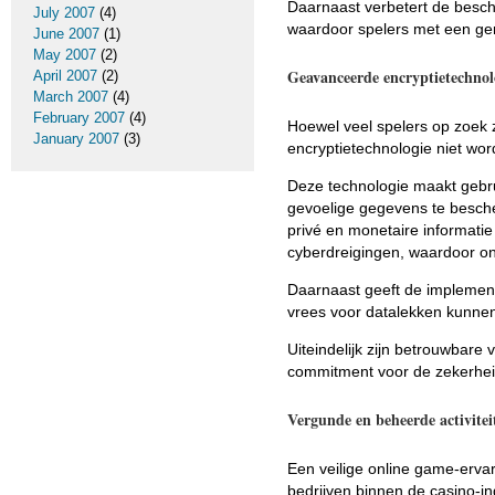
Daarnaast verbetert de besch
July 2007
(4)
waardoor spelers met een ger
June 2007
(1)
May 2007
(2)
Geavanceerde encryptietechnol
April 2007
(2)
March 2007
(4)
February 2007
(4)
Hoewel veel spelers op zoek 
January 2007
(3)
encryptietechnologie niet wo
Deze technologie maakt gebru
gevoelige gegevens te besch
privé en monetaire informatie
cyberdreigingen, waardoor on
Daarnaast geeft de implemen
vrees voor datalekken kunne
Uiteindelijk zijn betrouwbare
commitment voor de zekerheid
Vergunde en beheerde activitei
Een veilige online game-erv
bedrijven binnen de casino-in