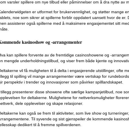
som varsler spillere om nye tilbud eller påminnelser om å dra nytte av mi
Kalenderwidgeten er utformet for brukervennlighet, og støtter mange enh
tablets, noe som sikrer at spillerne forblir oppdatert uansett hvor de e
men assisterer også spillerne med å maksimere engasjementet sitt med
måte.
Kommende kasinoshow og -arrangementer
Hva kan spillere forvente av de fremtidige casinoshowene og -arrang
en mengde underholdningstilbud, og viser frem både kjente og innovative t
eltakerne vil få muligheten til å delta i engasjerende utstillinger, ofte 
tillegg til spilling vil mange arrangementer være vertskap for rundebord
gir perspektiv i trender og innovasjoner som påvirker spilllandskapet.
I tillegg presenterer disse showene ofte særlige kampanjetilbud, noe 
opplevelsen for deltakerne. Mulighetene for nettverksmuligheter florerer,
nettverk, dele opplevelser og skape relasjoner.
Deltakerne kan også se frem til aktiviteter, som live show og turneringer,
arrangementene. Til syvende og sist gjenspeiler de kommende kasino
fellesskap dedikert til å fremme spillverdenen.