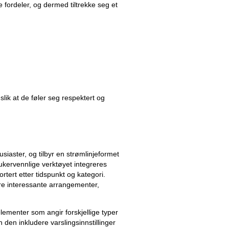
fordeler, og dermed tiltrekke seg et
slik at de føler seg respektert og
siaster, og tilbyr en strømlinjeformet
kervennlige verktøyet integreres
rtert etter tidspunkt og kategori.
re interessante arrangementer,
ementer som angir forskjellige typer
 den inkludere varslingsinnstillinger