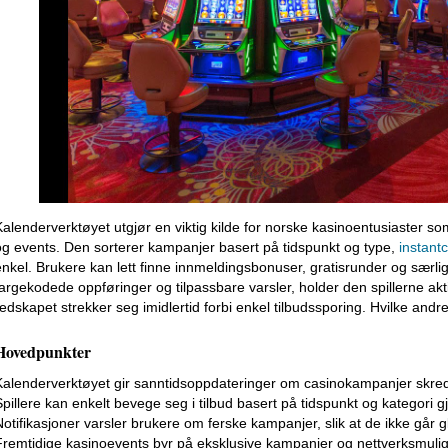
Kalenderverktøyet utgjør en viktig kilde for norske kasinoentusiaster s
og events. Den sorterer kampanjer basert på tidspunkt og type,
instant
enkel. Brukere kan lett finne innmeldingsbonuser, gratisrunder og sær
fargekodede oppføringer og tilpassbare varsler, holder den spillerne akti
redskapet strekker seg imidlertid forbi enkel tilbudssporing. Hvilke andre
Hovedpunkter
Kalenderverktøyet gir sanntidsoppdateringer om casinokampanjer skredd
Spillere kan enkelt bevege seg i tilbud basert på tidspunkt og kategori
Notifikasjoner varsler brukere om ferske kampanjer, slik at de ikke går 
Fremtidige kasinoevents byr på eksklusive kampanjer og nettverksmuli