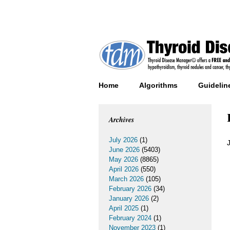
Home
Algorithms
Guidelin
Archives
July 2026
(1)
June 2026
(5403)
May 2026
(8865)
April 2026
(550)
March 2026
(105)
February 2026
(34)
January 2026
(2)
April 2025
(1)
February 2024
(1)
November 2023
(1)