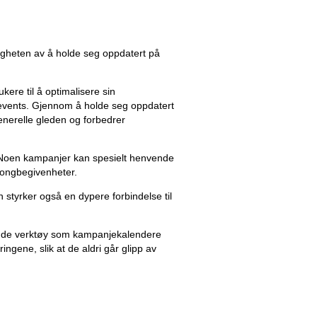
ktigheten av å holde seg oppdatert på
ere til å optimalisere sin
ge events. Gjennom å holde seg oppdatert
enerelle gleden og forbedrer
gier. Noen kampanjer kan spesielt henvende
esongbegivenheter.
n styrker også en dypere forbindelse til
erende verktøy som kampanjekalendere
ingene, slik at de aldri går glipp av