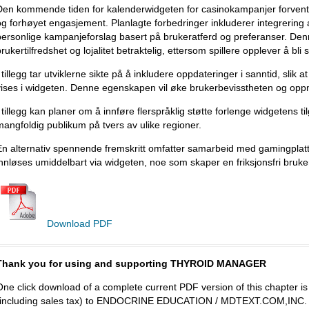
Den kommende tiden for kalenderwidgeten for casinokampanjer forvente
og forhøyet engasjement. Planlagte forbedringer inkluderer integrering av 
personlige kampanjeforslag basert på brukeratferd og preferanser. Den
rukertilfredshet og lojalitet betraktelig, ettersom spillere opplever å bl
I tillegg tar utviklerne sikte på å inkludere oppdateringer i sanntid, sli
vises i widgeten. Denne egenskapen vil øke brukerbevisstheten og oppmu
 tillegg kan planer om å innføre flerspråklig støtte forlenge widgetens tilg
mangfoldig publikum på tvers av ulike regioner.
En alternativ spennende fremskritt omfatter samarbeid med gamingplatt
innløses umiddelbart via widgeten, noe som skaper en friksjonsfri bruke
Download PDF
Thank you for using and supporting THYROID MANAGER
One click download of a complete current PDF version of this chapter i
(including sales tax) to ENDOCRINE EDUCATION / MDTEXT.COM,INC.