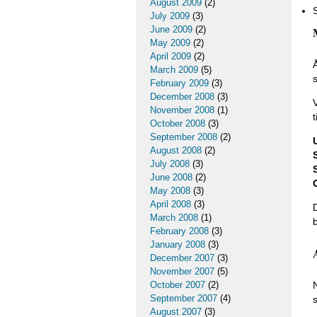
August 2009
(2)
July 2009
(3)
June 2009
(2)
May 2009
(2)
April 2009
(2)
March 2009
(5)
s
February 2009
(3)
December 2008
(3)
November 2008
(1)
October 2008
(3)
September 2008
(2)
August 2008
(2)
July 2008
(3)
June 2008
(2)
May 2008
(3)
April 2008
(3)
March 2008
(1)
February 2008
(3)
January 2008
(3)
December 2007
(3)
November 2007
(5)
October 2007
(2)
September 2007
(4)
August 2007
(3)