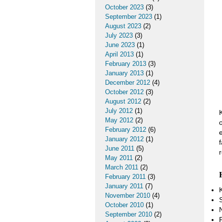
October 2023
(3)
September 2023
(1)
August 2023
(2)
July 2023
(3)
June 2023
(1)
April 2013
(1)
February 2013
(3)
January 2013
(1)
December 2012
(4)
October 2012
(3)
August 2012
(2)
July 2012
(1)
May 2012
(2)
February 2012
(6)
January 2012
(1)
June 2011
(5)
May 2011
(2)
March 2011
(2)
February 2011
(3)
January 2011
(7)
November 2010
(4)
October 2010
(1)
September 2010
(2)