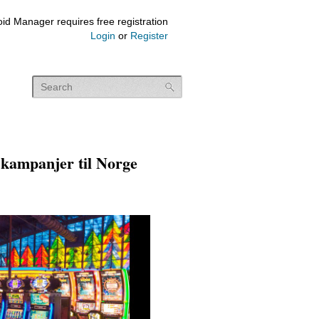
id Manager requires free registration
Login
or
Register
 kampanjer til Norge