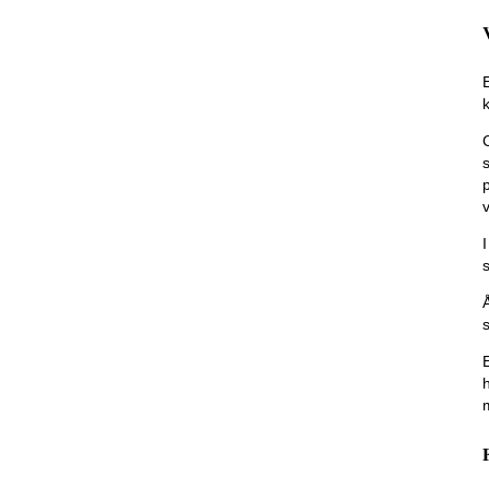
I
s
m