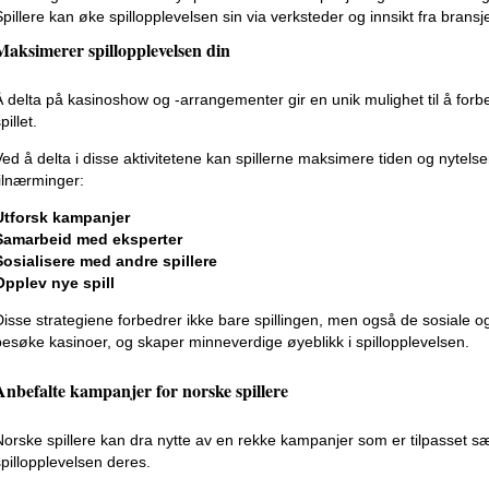
Spillere kan øke spillopplevelsen sin via verksteder og innsikt fra bransj
Maksimerer spillopplevelsen din
Å delta på kasinoshow og -arrangementer gir en unik mulighet til å forbe
pillet.
Ved å delta i disse aktivitetene kan spillerne maksimere tiden og nytels
tilnærminger:
Utforsk kampanjer
Samarbeid med eksperter
Sosialisere med andre spillere
Opplev nye spill
Disse strategiene forbedrer ikke bare spillingen, men også de sosiale 
besøke kasinoer, og skaper minneverdige øyeblikk i spillopplevelsen.
Anbefalte kampanjer for norske spillere
Norske spillere kan dra nytte av en rekke kampanjer som er tilpasset s
spillopplevelsen deres.