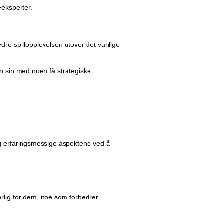
eeksperter.
dre spillopplevelsen utover det vanlige
en sin med noen få strategiske
og erfaringsmessige aspektene ved å
ærlig for dem, noe som forbedrer