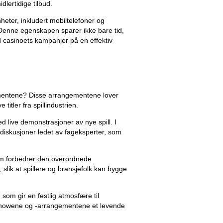
dlertidige tilbud.
eter, inkludert mobiltelefoner og
r. Denne egenskapen sparer ikke bare tid,
 casinoets kampanjer på en effektiv
ementene? Disse arrangementene lover
itler fra spillindustrien.
med live demonstrasjoner av nye spill. I
sdiskusjoner ledet av fageksperter, som
som forbedrer den overordnede
 slik at spillere og bransjefolk kan bygge
 som gir en festlig atmosfære til
showene og -arrangementene et levende