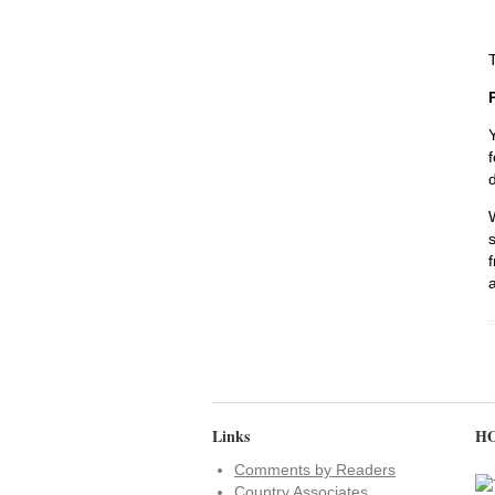
Links
HO
Comments by Readers
Country Associates