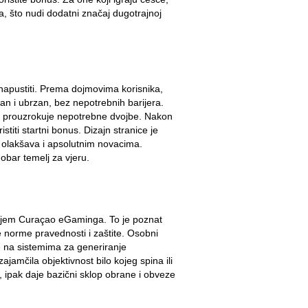
ra, što nudi dodatni značaj dugotrajnoj
o napustiti. Prema dojmovima korisnika,
an i ubrzan, bez nepotrebnih barijera.
ne prouzrokuje nepotrebne dvojbe. Nakon
istiti startni bonus. Dizajn stranice je
je olakšava i apsolutnim novacima.
obar temelj za vjeru.
njem Curaçao eGaminga. To je poznat
ne norme pravednosti i zaštite. Osobni
je na sistemima za generiranje
jamčila objektivnost bilo kojeg spina ili
a, ipak daje bazični sklop obrane i obveze