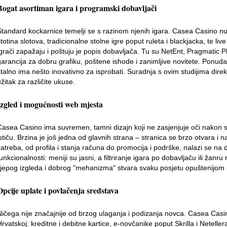
Bogat asortiman igara i programski dobavljači
Standard kockarnice temelji se s razinom njenih igara. Casea Casino nud
totina slotova, tradicionalne stolne igre poput ruleta i blackjacka, te live
igrači zapažaju i poštuju je popis dobavljača. Tu su NetEnt, Pragmatic P
garancija za dobru grafiku, poštene ishode i zanimljive novitete. Ponud
stalno ima nešto inovativno za isprobati. Suradnja s ovim studijima direk
žitak za različite ukuse.
Izgled i mogućnosti web mjesta
Casea Casino ima suvremen, tamni dizajn koji ne zasjenjuje oči nakon s
ističu. Brzina je još jedna od glavnih strana – stranica se brzo otvara i 
zatreba, od profila i stanja računa do promocija i podrške, nalazi se na 
funkcionalnosti: meniji su jasni, a filtriranje igara po dobavljaču ili žan
lijepog izgleda i dobrog "mehanizma" stvara svaku posjetu opuštenijom 
Opcije uplate i povlačenja sredstava
Ničega nije značajnije od brzog ulaganja i podizanja novca. Casea Cas
Hrvatskoj: kreditne i debitne kartice, e-novčanike poput Skrilla i Netelle