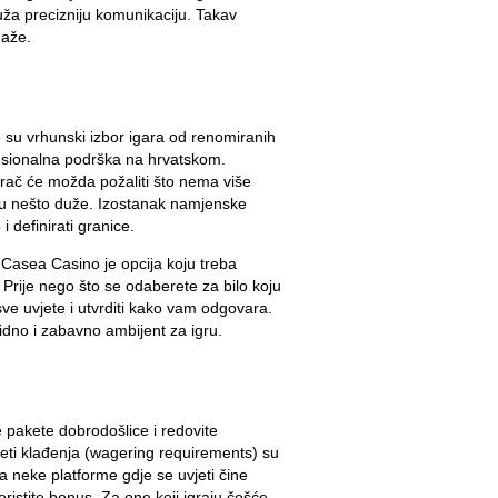
uža precizniju komunikaciju. Takav
maže.
su vrhunski izbor igara od renomiranih
ofesionalna podrška na hrvatskom.
igrač će možda požaliti što nema više
aju nešto duže. Izostanak namjenske
i definirati granice.
 Casea Casino je opcija koju treba
 Prije nego što se odaberete za bilo koju
 sve uvjete i utvrditi kako vam odgovara.
idno i zabavno ambijent za igru.
 pakete dobrodošlice i redovite
vjeti klađenja (wagering requirements) su
na neke platforme gdje se uvjeti čine
ristite bonus. Za one koji igraju češće,