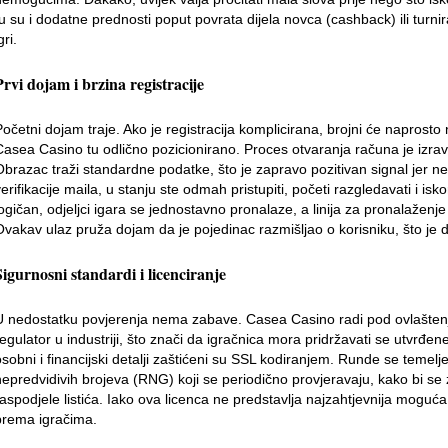
tu su i dodatne prednosti poput povrata dijela novca (cashback) ili turni
gri.
Prvi dojam i brzina registracije
Početni dojam traje. Ako je registracija komplicirana, brojni će naprost
Casea Casino tu odlično pozicionirano. Proces otvaranja računa je izrav
Obrazac traži standardne podatke, što je zapravo pozitivan signal jer 
erifikacije maila, u stanju ste odmah pristupiti, početi razgledavati i iskor
logičan, odjeljci igara se jednostavno pronalaze, a linija za pronalažen
Ovakav ulaz pruža dojam da je pojedinac razmišljao o korisniku, što je d
Sigurnosni standardi i licenciranje
U nedostatku povjerenja nema zabave. Casea Casino radi pod ovlašte
regulator u industriji, što znači da igračnica mora pridržavati se utvrđe
osobni i financijski detalji zaštićeni su SSL kodiranjem. Runde se temel
nepredvidivih brojeva (RNG) koji se periodično provjeravaju, kako bi se za
raspodjele listića. Iako ova licenca ne predstavlja najzahtjevnija moguć
prema igračima.