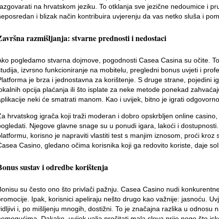
razgovarati na hrvatskom jeziku. To otklanja sve jezične nedoumice i pr
neposredan i blizak način kontribuira uvjerenju da vas netko sluša i po
Završna razmišljanja: stvarne prednosti i nedostaci
Ako pogledamo stvarna dojmove, pogodnosti Casea Casina su očite. To 
studija, izvrsno funkcioniranje na mobitelu, pregledni bonus uvjeti i pr
Platforma je brza i jednostavna za korištenje. S druge strane, pojedini 
lokalnih opcija plaćanja ili što isplate za neke metode ponekad zahvać
plikacije neki će smatrati manom. Kao i uvijek, bitno je igrati odgovorno 
Za hrvatskog igrača koji traži moderan i dobro opskrbljen online casino,
pogledati. Njegove glavne snage su u ponudi igara, lakoći i dostupnosti.
platformu, korisno je napraviti vlastiti test s manjim iznosom, proći kroz
Casea Casino, gledano očima korisnika koji ga redovito koriste, daje sol
Bonus sustav i odredbe korištenja
Bonisu su često ono što privlači pažnju. Casea Casino nudi konkurentne
promocije. Ipak, korisnici apeliraju nešto drugo kao važnije: jasnoću. U
vidljivi i, po mišljenju mnogih, dostižni. To je značajna razlika u odnosu 
nemogućima. Dakako, uvijek valja pročitati mala slova prije nego što isko