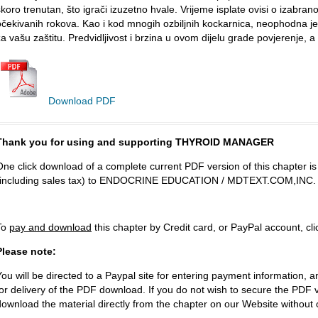
skoro trenutan, što igrači izuzetno hvale. Vrijeme isplate ovisi o izabran
očekivanih rokova. Kao i kod mnogih ozbiljnih kockarnica, neophodna je v
za vašu zaštitu. Predvidljivost i brzina u ovom dijelu grade povjerenje, a 
Download PDF
Thank you for using and supporting THYROID MANAGER
One click download of a complete current PDF version of this chapter i
(including sales tax) to ENDOCRINE EDUCATION / MDTEXT.COM,INC.
To
pay and download
this chapter by Credit card, or PayPal account, cl
Please note:
You will be directed to a Paypal site for entering payment information, a
for delivery of the PDF download. If you do not wish to secure the PDF v
download the material directly from the chapter on our Website without