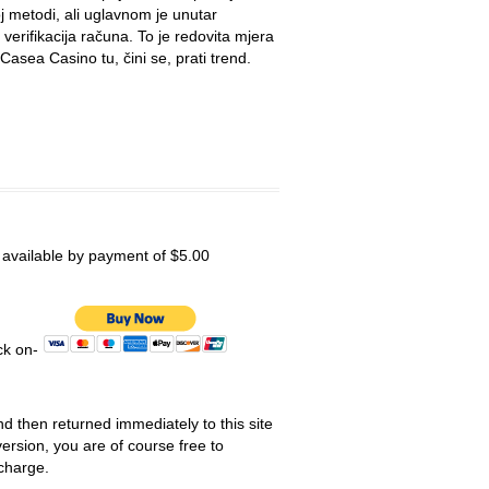
oj metodi, ali uglavnom je unutar
erifikacija računa. To je redovita mjera
Casea Casino tu, čini se, prati trend.
s available by payment of $5.00
ick on-
nd then returned immediately to this site
ersion, you are of course free to
 charge.