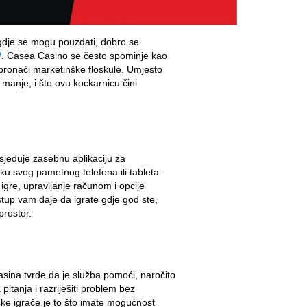
 gdje se mogu pouzdati, dobro se
/
. Casea Casino se često spominje kao
e pronaći marketinške floskule. Umjesto
 manje, i što ovu kockarnicu čini
jeduje zasebnu aplikaciju za
ku svog pametnog telefona ili tableta.
igre, upravljanje računom i opcije
tup vam daje da igrate gdje god ste,
prostor.
asina tvrde da je služba pomoći, naročito
 pitanja i razriješiti problem bez
tske igrače je to što imate mogućnost