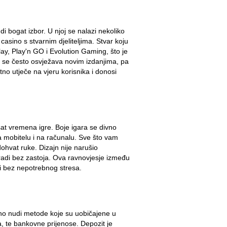
i bogat izbor. U njoj se nalazi nekoliko
 casino s stvarnim djeliteljima. Stvar koju
lay, Play'n GO i Evolution Gaming, što je
a se često osvježava novim izdanjima, pa
tno utječe na vjeru korisnika i donosi
at vremena igre. Boje igara se divno
na mobitelu i na računalu. Sve što vam
dohvat ruke. Dizajn nije narušio
ru radi bez zastoja. Ova ravnovjesje između
i bez nepotrebnog stresa.
ino nudi metode koje su uobičajene u
ra, te bankovne prijenose. Depozit je