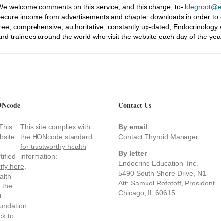
We welcome comments on this service, and this charge, to-
ldegroot@ea
secure income from advertisements and chapter downloads in order to co
free, comprehensive, authoritative, constantly up-dated, Endocrinology
and trainees around the world who visit the website each day of the yea
Ncode
Contact Us
This site complies with
By email
the
HONcode standard
Contact
Thyroid Manager
for trustworthy health
By letter
information:
Endocrine Education, Inc.
rify here
.
5490 South Shore Drive, N1
Att: Samuel Refetoff, President
Chicago, IL 60615