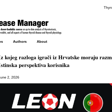
Thyro
es
Authors
About
Iz kojeg razloga igrači iz Hrvatske moraju razm
Istinska perspektiva korisnika
June 2, 2026