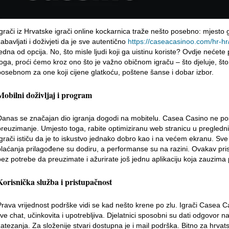
Igrači iz Hrvatske igrači online kockarnica traže nešto posebno: mjesto
abavljati i doživjeti da je sve autentično
https://caseacasinoo.com/hr-hr
jedna od opcija. No, što misle ljudi koji ga uistinu koriste? Ovdje nećet
toga, proći ćemo kroz ono što je važno običnom igraču – što djeluje, što
posebnom za one koji cijene glatkoću, poštene šanse i dobar izbor.
Mobilni doživljaj i program
Danas se značajan dio igranja dogodi na mobitelu. Casea Casino ne pos
preuzimanje. Umjesto toga, rabite optimiziranu web stranicu u pregledni
Igrači ističu da je to iskustvo jednako dobro kao i na većem ekranu. Sve 
plaćanja prilagođene su dodiru, a performanse su na razini. Ovakav pris
bez potrebe da preuzimate i ažurirate još jednu aplikaciju koja zauzima 
Korisnička služba i pristupačnost
Prava vrijednost podrške vidi se kad nešto krene po zlu. Igrači Casea C
ive chat, učinkovita i upotrebljiva. Djelatnici sposobni su dati odgovor na
zatezanja. Za složenije stvari dostupna je i mail podrška. Bitno za hrva