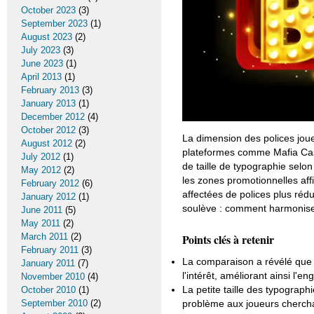
October 2023
(3)
September 2023
(1)
August 2023
(2)
July 2023
(3)
June 2023
(1)
April 2013
(1)
February 2013
(3)
January 2013
(1)
December 2012
(4)
October 2012
(3)
La dimension des polices joue
August 2012
(2)
plateformes comme Mafia Casi
July 2012
(1)
de taille de typographie selon 
May 2012
(2)
les zones promotionnelles affic
February 2012
(6)
affectées de polices plus rédu
January 2012
(1)
soulève : comment harmoniser c
June 2011
(5)
May 2011
(2)
March 2011
(2)
Points clés à retenir
February 2011
(3)
La comparaison a révélé que l
January 2011
(7)
l'intérêt, améliorant ainsi l'e
November 2010
(4)
La petite taille des typographi
October 2010
(1)
September 2010
(2)
problème aux joueurs cherchan