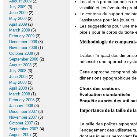
August 2009
(2)
Les offres promotionnelles em
July 2009
(3)
visibilité et les éventuels pro
June 2009
(2)
Le contenu du support maintenai
May 2009
(2)
l'assistance pour les joueurs.
April 2009
(2)
Les suggestions pour une meil
March 2009
(5)
pixels pour le corps du texte 
February 2009
(3)
Méthodologie de comparaiso
December 2008
(3)
November 2008
(1)
October 2008
(3)
Évaluer l'impact des dimensio
September 2008
(2)
nécessite une approche syst
August 2008
(2)
July 2008
(3)
Cette approche comprend plusi
June 2008
(2)
dimensions typographique de 
May 2008
(3)
April 2008
(3)
Choix des sections
March 2008
(1)
Évaluation standardisée
February 2008
(3)
Enquête auprès des utilisa
January 2008
(3)
Importance de la taille de l
December 2007
(3)
November 2007
(5)
October 2007
(2)
La taille des polices typograp
September 2007
(4)
l'engagement des utilisateurs.
August 2007
(3)
dont les joueurs perçoivent l'