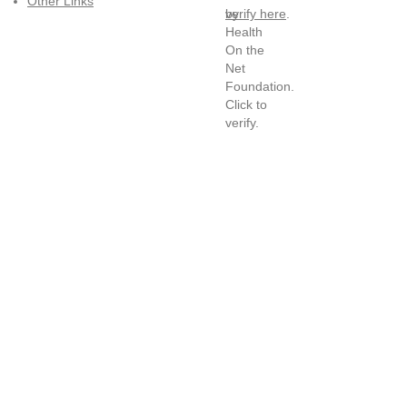
Other Links
verify here
.