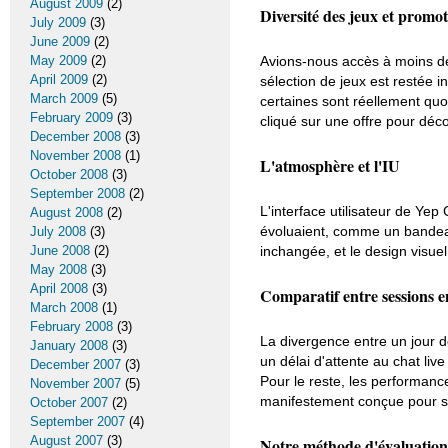
August 2009
(2)
Diversité des jeux et promo
July 2009
(3)
June 2009
(2)
May 2009
(2)
Avions-nous accès à moins de 
April 2009
(2)
sélection de jeux est restée 
March 2009
(5)
certaines sont réellement qu
February 2009
(3)
cliqué sur une offre pour déc
December 2008
(3)
November 2008
(1)
L'atmosphère et l'IU
October 2008
(3)
September 2008
(2)
L'interface utilisateur de Ye
August 2008
(2)
évoluaient, comme un bandeau 
July 2008
(3)
June 2008
(2)
inchangée, et le design visue
May 2008
(3)
April 2008
(3)
Comparatif entre sessions 
March 2008
(1)
February 2008
(3)
La divergence entre un jour d
January 2008
(3)
un délai d'attente au chat liv
December 2007
(3)
Pour le reste, les performance
November 2007
(5)
manifestement conçue pour su
October 2007
(2)
September 2007
(4)
August 2007
(3)
Notre méthode d'évaluation 