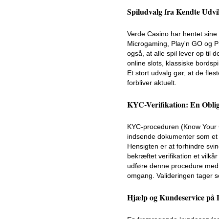
Spiludvalg fra Kendte Udvi
Verde Casino har hentet sine 
Microgaming, Play'n GO og Prag
også, at alle spil lever op til
online slots, klassiske bordsp
Et stort udvalg gør, at de fles
forbliver aktuelt.
KYC-Verifikation: En Obli
KYC-proceduren (Know Your Cu
indsende dokumenter som et gy
Hensigten er at forhindre svin
bekræftet verifikation et vilkå
udføre denne procedure med d
omgang. Valideringen tager s
Hjælp og Kundeservice på