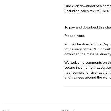
One click download of a compl
(including sales tax) to 
To
pay and download
this cha
Please note:
You will be directed to a Payp
for delivery of the PDF downl
download the material directl
We welcome comments on this 
secure income from advertisem
free, comprehensive, authorit
and trainees around the world