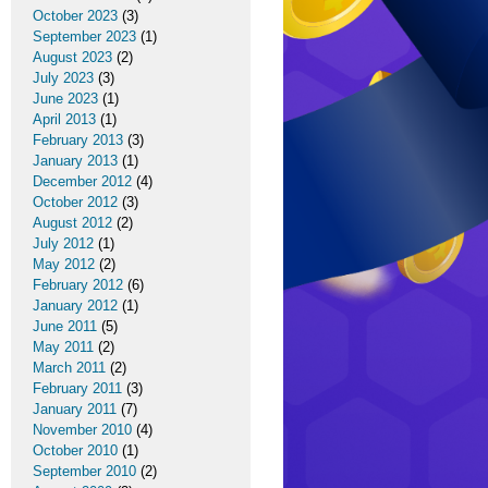
October 2023
(3)
September 2023
(1)
August 2023
(2)
July 2023
(3)
June 2023
(1)
April 2013
(1)
February 2013
(3)
January 2013
(1)
December 2012
(4)
October 2012
(3)
August 2012
(2)
July 2012
(1)
May 2012
(2)
February 2012
(6)
January 2012
(1)
June 2011
(5)
May 2011
(2)
March 2011
(2)
February 2011
(3)
January 2011
(7)
November 2010
(4)
October 2010
(1)
September 2010
(2)