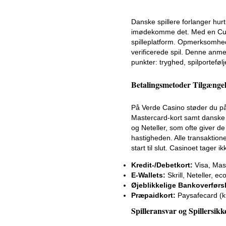
Danske spillere forlanger hur
imødekomme det. Med en Curac
spilleplatform. Opmerksomheden
verificerede spil. Denne anm
punkter: tryghed, spilporteføl
Betalingsmetoder Tilgænge
På Verde Casino støder du på
Mastercard-kort samt danske fa
og Neteller, som ofte giver de
hastigheden. Alle transaktion
start til slut. Casinoet tager
Kredit-/Debetkort:
Visa, Mas
E-Wallets:
Skrill, Neteller, e
Øjeblikkelige Bankoverførsl
Præpaidkort:
Paysafecard (kun
Spilleransvar og Spillersik