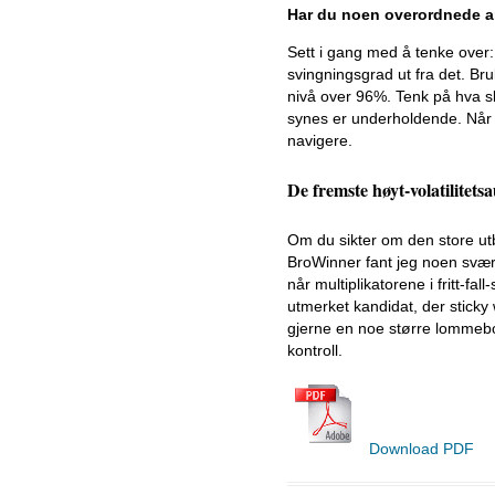
Har du noen overordnede an
Sett i gang med å tenke over:
svingningsgrad ut fra det. Bru
nivå over 96%. Tenk på hva sl
synes er underholdende. Når d
navigere.
De fremste høyt-volatilitets
Om du sikter om den store utbe
BroWinner fant jeg noen svært
når multiplikatorene i fritt-fa
utmerket kandidat, der sticky 
gjerne en noe større lommebok
kontroll.
Download PDF