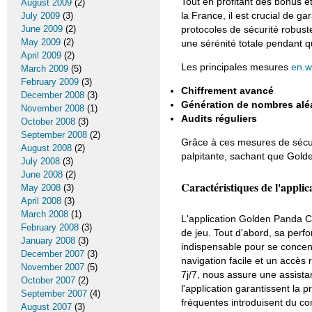
Tout en profitant des bonus 
August 2009
(2)
la France, il est crucial de ga
July 2009
(3)
June 2009
(2)
protocoles de sécurité robust
May 2009
(2)
une sérénité totale pendant q
April 2009
(2)
Les principales mesures
en.w
March 2009
(5)
February 2009
(3)
Chiffrement avancé
December 2008
(3)
Génération de nombres alé
November 2008
(1)
Audits réguliers
October 2008
(3)
September 2008
(2)
Grâce à ces mesures de sécu
August 2008
(2)
palpitante, sachant que Golden
July 2008
(3)
June 2008
(2)
Caractéristiques de l'appl
May 2008
(3)
April 2008
(3)
March 2008
(1)
L'application Golden Panda Ca
February 2008
(3)
de jeu. Tout d'abord, sa perfo
January 2008
(3)
indispensable pour se concent
December 2007
(3)
navigation facile et un accès 
November 2007
(5)
7j/7, nous assure une assist
October 2007
(2)
l'application garantissent la p
September 2007
(4)
fréquentes introduisent du co
August 2007
(3)