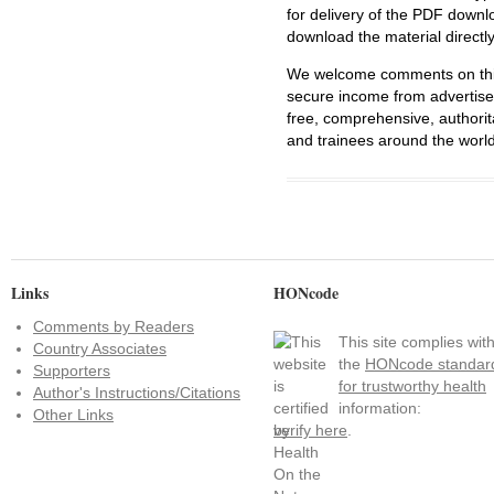
for delivery of the PDF downl
download the material directl
We welcome comments on this 
secure income from advertisem
free, comprehensive, authorit
and trainees around the world
Links
HONcode
Comments by Readers
This site complies wit
Country Associates
the
HONcode standar
Supporters
for trustworthy health
Author's Instructions/Citations
information:
Other Links
verify here
.