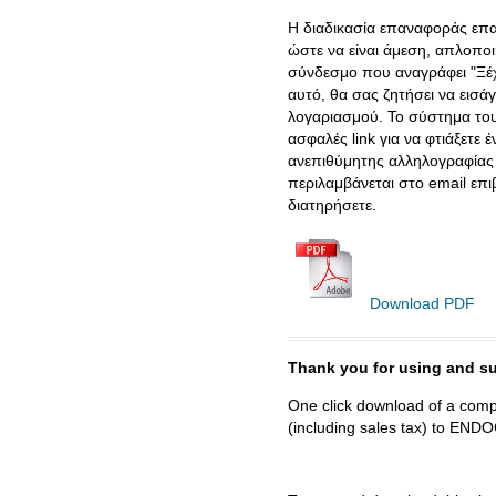
Η διαδικασία επαναφοράς επα
ώστε να είναι άμεση, απλοποι
σύνδεσμο που αναγράφει "Ξέ
αυτό, θα σας ζητήσει να εισά
λογαριασμού. Το σύστημα του
ασφαλές link για να φτιάξετε 
ανεπιθύμητης αλληλογραφίας (
περιλαμβάνεται στο email επι
διατηρήσετε.
Download PDF
Thank you for using and
One click download of a compl
(including sales tax) to 