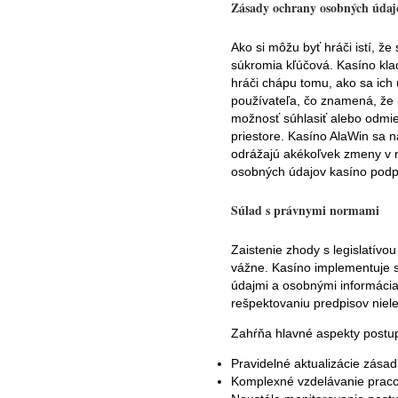
Zásady ochrany osobných údaj
Ako si môžu byť hráči istí, že
súkromia kľúčová. Kasíno klad
hráči chápu tomu, ako sa ich
používateľa, čo znamená, že 
možnosť súhlasiť alebo odmi
priestore. Kasíno AlaWin sa n
odrážajú akékoľvek zmeny v n
osobných údajov kasíno podpo
Súlad s právnymi normami
Zaistenie zhody s legislatívo
vážne. Kasíno implementuje st
údajmi a osobnými informáci
rešpektovaniu predpisov niele
Zahŕňa hlavné aspekty postup
Pravidelné aktualizácie zásad
Komplexné vzdelávanie pracovn