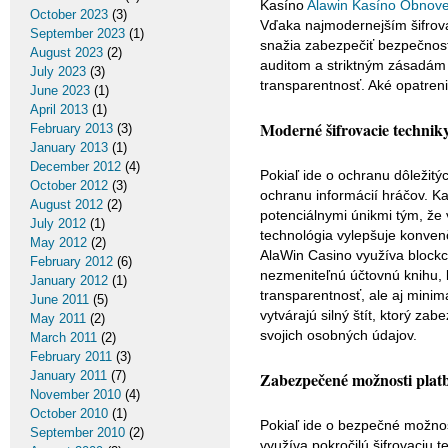
Kasíno
Alawin Kasíno Obnove
October 2023
(3)
Vďaka najmodernejším šifrov
September 2023
(1)
snažia zabezpečiť bezpečnosť
August 2023
(2)
auditom a striktným zásadám 
July 2023
(3)
transparentnosť. Aké opatren
June 2023
(1)
April 2013
(1)
Moderné šifrovacie technik
February 2013
(3)
January 2013
(1)
December 2012
(4)
Pokiaľ ide o ochranu dôležitý
October 2012
(3)
ochranu informácií hráčov. Ka
August 2012
(2)
potenciálnymi únikmi tým, že
July 2012
(1)
technológia vylepšuje konven
May 2012
(2)
AlaWin Casino využíva blockc
February 2012
(6)
nezmeniteľnú účtovnú knihu, k
January 2012
(1)
transparentnosť, ale aj minim
June 2011
(5)
vytvárajú silný štít, ktorý z
May 2011
(2)
svojich osobných údajov.
March 2011
(2)
February 2011
(3)
January 2011
(7)
Zabezpečené možnosti plat
November 2010
(4)
October 2010
(1)
Pokiaľ ide o bezpečné možnos
September 2010
(2)
využíva pokročilú šifrovaciu t