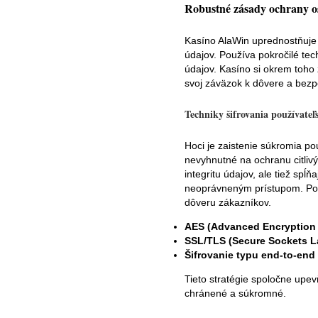
Robustné zásady ochrany o
Kasíno AlaWin uprednostňuje
údajov. Používa pokročilé te
údajov. Kasíno si okrem toho
svoj záväzok k dôvere a bezp
Techniky šifrovania používateľ
Hoci je zaistenie súkromia po
nevyhnutné na ochranu citlivýc
integritu údajov, ale tiež spĺ
neoprávneným prístupom. Použ
dôveru zákazníkov.
AES (Advanced Encryption
SSL/TLS (Secure Sockets La
Šifrovanie typu end-to-end
Tieto stratégie spoločne upev
chránené a súkromné.