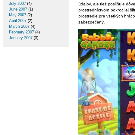
July 2007
(4)
údajov, ale tiež posilňuje d
June 2007
(1)
prostredníctvom pokročilej š
May 2007
(2)
prostredie pre všetkých hráčo
April 2007
(2)
zabezpečený.
March 2007
(4)
February 2007
(4)
January 2007
(3)