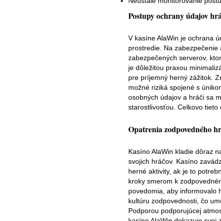
Neustále monitorovanie postu
Postupy ochrany údajov hr
V kasíne AlaWin je ochrana ú
prostredie. Na zabezpečenie 
zabezpečených serverov, kto
je dôležitou praxou minimaliz
pre príjemný herný zážitok. 
možné riziká spojené s úniko
osobných údajov a hráči sa m
starostlivosťou. Celkovo tiet
Opatrenia zodpovedného hr
Kasíno AlaWin kladie dôraz n
svojich hráčov. Kasíno zavá
herné aktivity, ak je to potre
kroky smerom k zodpovednému
povedomia, aby informovalo hrá
kultúru zodpovednosti, čo um
Podporou podporujúcej atmosf
kasíno AlaWin dokazuje svoj 