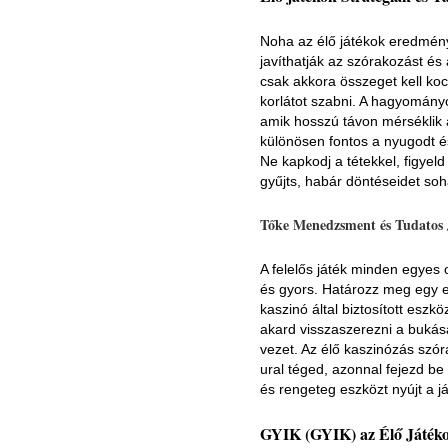
Noha az élő játékok eredmény
javíthatják az szórakozást és
csak akkora összeget kell koc
korlátot szabni. A hagyományo
amik hosszú távon mérséklik 
különösen fontos a nyugodt és
Ne kapkodj a tétekkel, figyel
gyűjts, habár döntéseidet s
Tőke Menedzsment és Tudatos 
A felelős játék minden egyes 
és gyors. Határozz meg egy e
kaszinó által biztosított eszkö
akard visszaszerezni a bukás
vezet. Az élő kaszinózás szó
ural téged, azonnal fejezd be 
és rengeteg eszközt nyújt a 
GYIK (GYIK) az Élő Játéko