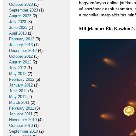
hagyományos online játékokho
October 2023
(3)
választásnak azok számára, ak
September 2023
(1)
a technikai megvalósítás minő
August 2023
(2)
July 2023
(3)
Mit jelent az Élő Kaszinó é
June 2023
(1)
April 2013
(1)
February 2013
(3)
January 2013
(1)
December 2012
(4)
October 2012
(3)
August 2012
(2)
July 2012
(1)
May 2012
(2)
February 2012
(6)
January 2012
(1)
June 2011
(5)
May 2011
(2)
March 2011
(2)
February 2011
(3)
January 2011
(7)
November 2010
(4)
October 2010
(1)
September 2010
(2)