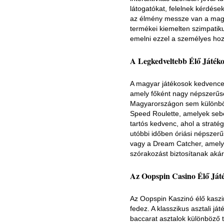
látogatókat, felelnek kérdése
az élmény messze van a magán
termékei kiemelten szimpatiku
emelni ezzel a személyes hoz
A Legkedveltebb Élő Játék
A magyar játékosok kedvencei
amely főként nagy népszerűség
Magyarországon sem különböző
Speed Roulette, amelyek sebe
tartós kedvenc, ahol a straté
utóbbi időben óriási népszerű
vagy a Dream Catcher, amelye
szórakozást biztosítanak akár
Az Oopspin Casino Élő Ját
Az Oopspin Kaszinó élő kaszi
fedez. A klasszikus asztali já
baccarat asztalok különböző t