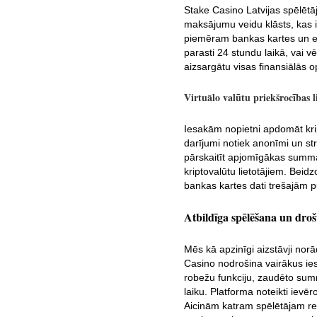
Stake Casino Latvijas spēlēt
maksājumu veidu klāsts, kas ie
piemēram bankas kartes un e
parasti 24 stundu laikā, vai vēl
aizsargātu visas finansiālās o
Virtuālo valūtu priekšrocības l
Iesakām nopietni apdomāt kri
darījumi notiek anonīmi un str
pārskaitīt apjomīgākas summa
kriptovalūtu lietotājiem. Beid
bankas kartes dati trešajām 
Atbildīga spēlēšana un droš
Mēs kā apzinīgi aizstāvji nor
Casino nodrošina vairākus ies
robežu funkciju, zaudēto sum
laiku. Platforma noteikti ie
Aicinām katram spēlētājam reg