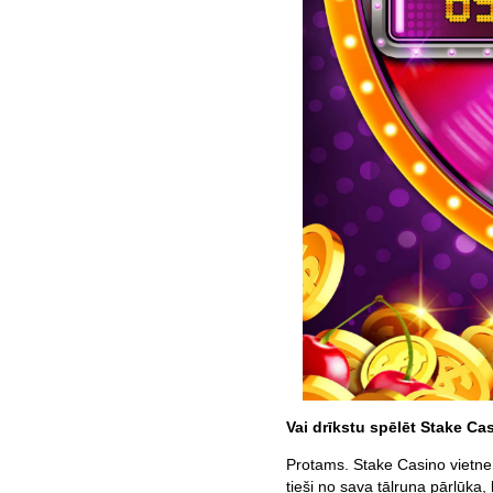
Vai drīkstu spēlēt Stake Ca
Protams. Stake Casino vietne 
tieši no sava tālruņa pārlūka,