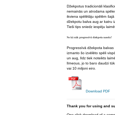
Džekpotus tradicionāli klasifi
nemainās un atrodama spēles 
ikviena spēlētāju spēlēm šajā 
džekpotu balva aug ar katru iz
Tieši tips sniedz iespēju lai
No kā nāk progressīvā džekpota nauda?
Progressīvā džekpota balvas k
izmanto šo izvēlēto spēli visp
un aug, līdz tiek noteikts lai
līmeņus, jo to baro daudzi tūk
vai 10 miljoni eiro.
Download PDF
Thank you for using and
One click download of a compl