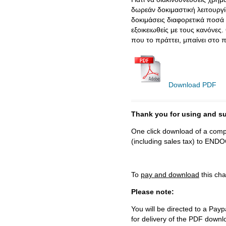
δωρεάν δοκιμαστική λειτουργί
δοκιμάσεις διαφορετικά ποσά
εξοικειωθείς με τους κανόνε
που το πράττει, μπαίνει στο 
Download PDF
Thank you for using and
One click download of a compl
(including sales tax) to 
To
pay and download
this cha
Please note:
You will be directed to a Payp
for delivery of the PDF downl