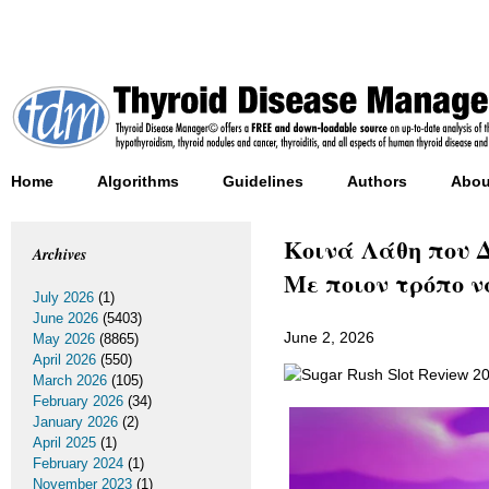
Home
Algorithms
Guidelines
Authors
Abou
Κοινά Λάθη που Δ
Archives
Με ποιον τρόπο 
July 2026
(1)
June 2026
(5403)
June 2, 2026
May 2026
(8865)
April 2026
(550)
March 2026
(105)
February 2026
(34)
January 2026
(2)
April 2025
(1)
February 2024
(1)
November 2023
(1)