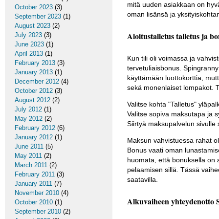
mitä uuden asiakkaan on hyvä 
October 2023
(3)
oman lisänsä ja yksityiskohta
September 2023
(1)
August 2023
(2)
Aloitustalletus talletus ja
July 2023
(3)
June 2023
(1)
April 2013
(1)
Kun tili oli voimassa ja vahvis
February 2013
(3)
tervetuliaisbonus. Spingranny 
January 2013
(1)
käyttämään luottokorttia, mut
December 2012
(4)
sekä monenlaiset lompakot. Ta
October 2012
(3)
August 2012
(2)
Valitse kohta "Talletus" yläpalki
July 2012
(1)
Valitse sopiva maksutapa ja s
May 2012
(2)
Siirtyä maksupalvelun sivulle 
February 2012
(6)
January 2012
(1)
Maksun vahvistuessa rahat oliva
June 2011
(5)
Bonus vaati oman lunastamise
May 2011
(2)
huomata, että bonuksella on a
March 2011
(2)
pelaamisen sillä. Tässä vaihee
February 2011
(3)
saatavilla.
January 2011
(7)
November 2010
(4)
Alkuvaiheen yhteydenotto 
October 2010
(1)
September 2010
(2)