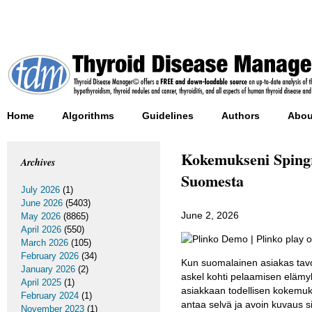
Home
Algorithms
Guidelines
Authors
Abou
Kokemukseni Spingr
Archives
Suomesta
July 2026
(1)
June 2026
(5403)
June 2, 2026
May 2026
(8865)
April 2026
(550)
March 2026
(105)
February 2026
(34)
Kun suomalainen asiakas tavoi
January 2026
(2)
askel kohti pelaamisen eläm
April 2025
(1)
asiakkaan todellisen kokemuk
February 2024
(1)
antaa selvä ja avoin kuvaus si
November 2023
(1)