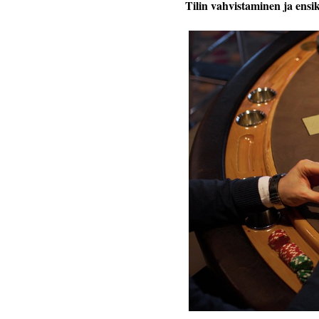
Tilin vahvistaminen ja ens