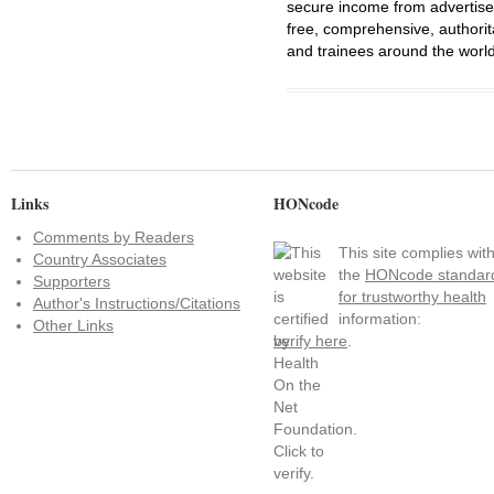
secure income from advertisem
free, comprehensive, authorit
and trainees around the world
Links
HONcode
Comments by Readers
This site complies wit
Country Associates
the
HONcode standar
Supporters
for trustworthy health
Author's Instructions/Citations
information:
Other Links
verify here
.