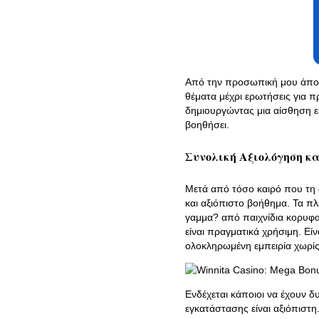
Από την προσωπική μου άποψ
θέματα μέχρι ερωτήσεις για π
δημιουργώντας μια αίσθηση ε
βοηθήσει.
Συνολική Αξιολόγηση κα
Μετά από τόσο καιρό που τη 
και αξιόπιστο βοήθημα. Τα πλε
γαμμα? από παιχνίδια κορυφα
είναι πραγματικά χρήσιμη. Εί
ολοκληρωμένη εμπειρία χωρίς
Ενδέχεται κάποιοι να έχουν δ
εγκατάστασης είναι αξιόπιστ