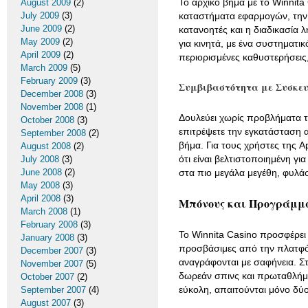
Το αρχικό βήμα με το Winnita
August 2009
(2)
July 2009
(3)
καταστήματα εφαρμογών, την φ
June 2009
(2)
κατανοητές και η διαδικασία λ
May 2009
(2)
για κινητά, με ένα συστηματι
April 2009
(2)
περιορισμένες καθυστερήσεις,
March 2009
(5)
February 2009
(3)
Συμβιβαστότητα με Συσκευ
December 2008
(3)
November 2008
(1)
Δουλεύει χωρίς προβλήματα τό
October 2008
(3)
επιτρέψετε την εγκατάσταση 
September 2008
(2)
βήμα. Για τους χρήστες της Ap
August 2008
(2)
ότι είναι βελτιστοποιημένη γι
July 2008
(3)
June 2008
(2)
στα πιο μεγάλα μεγέθη, φυλ
May 2008
(3)
April 2008
(3)
Μπόνους και Προγράμμ
March 2008
(1)
February 2008
(3)
Το Winnita Casino προσφέρει
January 2008
(3)
προσβάσιμες από την πλατφόρ
December 2007
(3)
αναγράφονται με σαφήνεια. Στ
November 2007
(5)
δωρεάν σπινς και πρωταθλήμα
October 2007
(2)
εύκολη, απαιτούνται μόνο δύ
September 2007
(4)
August 2007
(3)