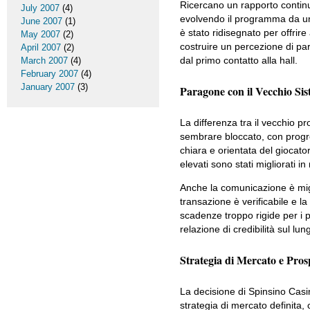
Ricercano un rapporto continua
July 2007
(4)
evolvendo il programma da un i
June 2007
(1)
è stato ridisegnato per offrire
May 2007
(2)
costruire un percezione di pa
April 2007
(2)
dal primo contatto alla hall.
March 2007
(4)
February 2007
(4)
January 2007
(3)
Paragone con il Vecchio Si
La differenza tra il vecchio p
sembrare bloccato, con progre
chiara e orientata del giocator
elevati sono stati migliorati i
Anche la comunicazione è migl
transazione è verificabile e l
scadenze troppo rigide per i 
relazione di credibilità sul lu
Strategia di Mercato e Pros
La decisione di Spinsino Casi
strategia di mercato definita, 