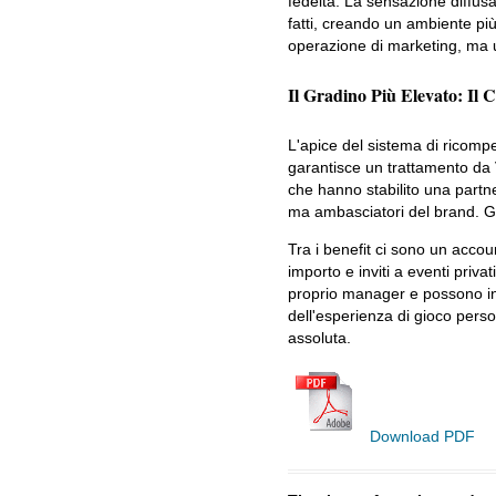
fedeltà. La sensazione diffus
fatti, creando un ambiente pi
operazione di marketing, ma un 
Il Gradino Più Elevato: Il C
L'apice del sistema di ricompe
garantisce un trattamento da VI
che hanno stabilito una partne
ma ambasciatori del brand. Go
Tra i benefit ci sono un accou
importo e inviti a eventi priva
proprio manager e possono infl
dell'esperienza di gioco perso
assoluta.
Download PDF