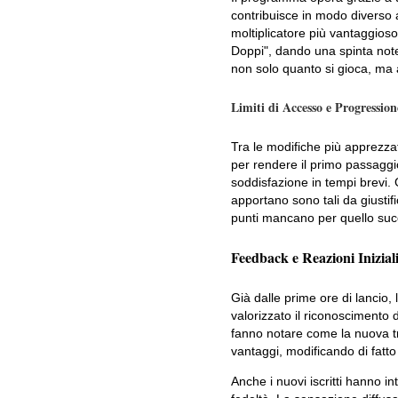
contribuisce in modo diverso a
moltiplicatore più vantaggios
Doppi", dando una spinta note
non solo quanto si gioca, ma a
Limiti di Accesso e Progression
Tra le modifiche più apprezzat
per rendere il primo passaggio
soddisfazione in tempi brevi
apportano sono tali da giustif
punti mancano per quello suc
Feedback e Reazioni Inizial
Già dalle prime ore di lancio
valorizzato il riconoscimento 
fanno notare come la nuova t
vantaggi, modificando di fatto 
Anche i nuovi iscritti hanno i