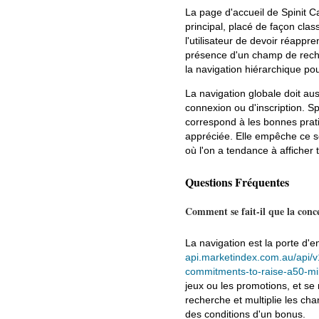
La page d'accueil de Spinit C
principal, placé de façon clas
l'utilisateur de devoir réappre
présence d'un champ de recher
la navigation hiérarchique po
La navigation globale doit a
connexion ou d'inscription. Sp
correspond à les bonnes prati
appréciée. Elle empêche ce se
où l'on a tendance à afficher 
Questions Fréquentes
Comment se fait-il que la conc
La navigation est la porte d'e
api.marketindex.com.au/api/
commitments-to-raise-a50-mil
jeux ou les promotions, et se r
recherche et multiplie les ch
des conditions d'un bonus.