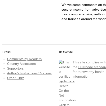
We welcome comments on this 
secure income from advertisem
free, comprehensive, authorit
and trainees around the world
Links
HONcode
Comments by Readers
This site complies wit
Country Associates
the
HONcode standar
Supporters
for trustworthy health
Author's Instructions/Citations
information:
Other Links
verify here
.