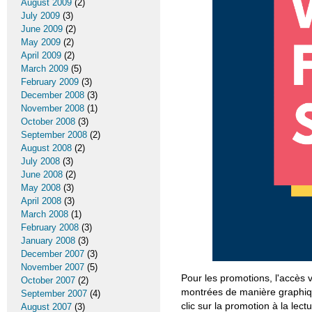
August 2009
(2)
July 2009
(3)
June 2009
(2)
May 2009
(2)
April 2009
(2)
March 2009
(5)
February 2009
(3)
December 2008
(3)
November 2008
(1)
October 2008
(3)
September 2008
(2)
August 2008
(2)
July 2008
(3)
June 2008
(2)
May 2008
(3)
April 2008
(3)
March 2008
(1)
February 2008
(3)
January 2008
(3)
December 2007
(3)
November 2007
(5)
Pour les promotions, l'accès v
October 2007
(2)
montrées de manière graphiqu
September 2007
(4)
clic sur la promotion à la lec
August 2007
(3)