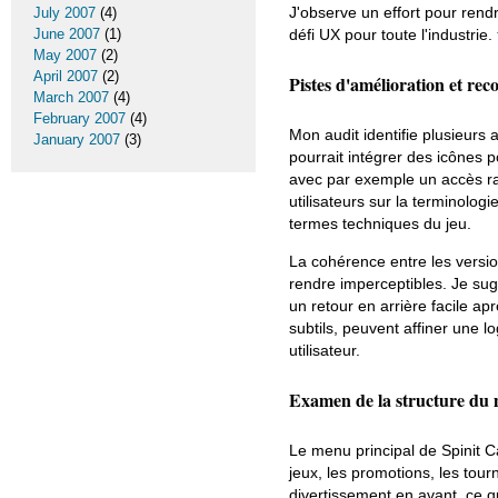
J'observe un effort pour rend
July 2007
(4)
June 2007
(1)
défi UX pour toute l'industrie.
May 2007
(2)
April 2007
(2)
Pistes d'amélioration et r
March 2007
(4)
February 2007
(4)
Mon audit identifie plusieurs
January 2007
(3)
pourrait intégrer des icônes 
avec par exemple un accès ra
utilisateurs sur la terminolog
termes techniques du jeu.
La cohérence entre les versio
rendre imperceptibles. Je sug
un retour en arrière facile a
subtils, peuvent affiner une l
utilisateur.
Examen de la structure du 
Le menu principal de Spinit C
jeux, les promotions, les tour
divertissement en avant, ce qu