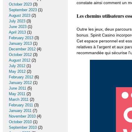
constate ainsi comment un me
October 2023
(3)
September 2023
(1)
Les chemins utilisateurs ess
August 2023
(2)
July 2023
(3)
June 2023
(1)
Outre les jeux, deux parcours 
April 2013
(1)
bonus. Spinit Casino incorpore
February 2013
(3)
Cet espace personnel est essen
January 2013
(1)
relatives à l'argent et aux p
December 2012
(4)
recommandée qui sécurise l'ut
October 2012
(3)
August 2012
(2)
July 2012
(1)
May 2012
(2)
February 2012
(6)
January 2012
(1)
June 2011
(5)
May 2011
(2)
March 2011
(2)
February 2011
(3)
January 2011
(7)
November 2010
(4)
October 2010
(1)
September 2010
(2)