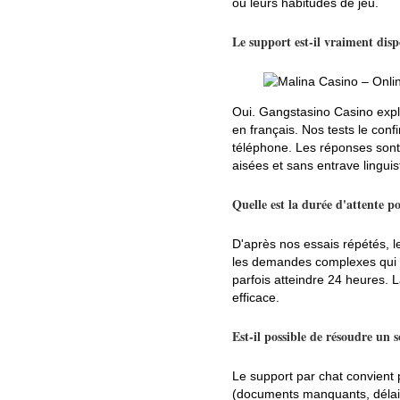
ou leurs habitudes de jeu.
Le support est-il vraiment disp
Oui. Gangstasino Casino explo
en français. Nos tests le confi
téléphone. Les réponses sont
aisées et sans entrave linguis
Quelle est la durée d'attente p
D'après nos essais répétés, l
les demandes complexes qui de
parfois atteindre 24 heures. L
efficace.
Est-il possible de résoudre un s
Le support par chat convient 
(documents manquants, délais 