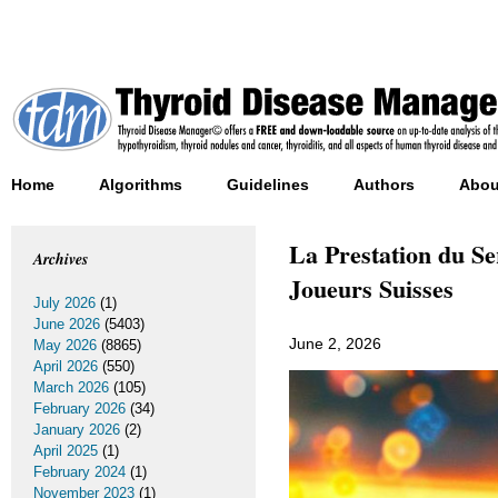
Home
Algorithms
Guidelines
Authors
Abou
La Prestation du Se
Archives
Joueurs Suisses
July 2026
(1)
June 2026
(5403)
June 2, 2026
May 2026
(8865)
April 2026
(550)
March 2026
(105)
February 2026
(34)
January 2026
(2)
April 2025
(1)
February 2024
(1)
November 2023
(1)