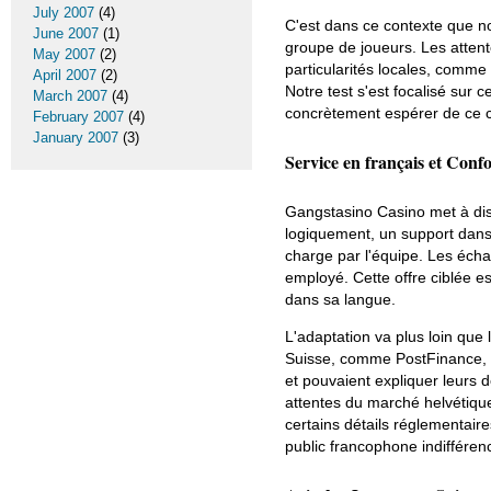
July 2007
(4)
C'est dans ce contexte que n
June 2007
(1)
groupe de joueurs. Les attent
May 2007
(2)
particularités locales, comme
April 2007
(2)
Notre test s'est focalisé sur 
March 2007
(4)
concrètement espérer de ce c
February 2007
(4)
January 2007
(3)
Service en français et Conf
Gangstasino Casino met à disp
logiquement, un support dans 
charge par l'équipe. Les écha
employé. Cette offre ciblée e
dans sa langue.
L'adaptation va plus loin qu
Suisse, comme PostFinance, Tw
et pouvaient expliquer leurs 
attentes du marché helvétique,
certains détails réglementaire
public francophone indifférenc