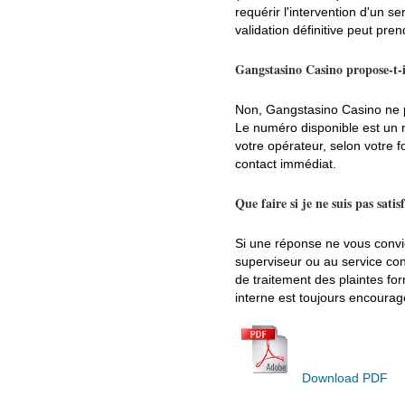
requérir l'intervention d'un se
validation définitive peut pr
Gangstasino Casino propose-t-i
Non, Gangstasino Casino ne pr
Le numéro disponible est un n
votre opérateur, selon votre f
contact immédiat.
Que faire si je ne suis pas sati
Si une réponse ne vous conv
superviseur ou au service con
de traitement des plaintes fo
interne est toujours encoura
Download PDF