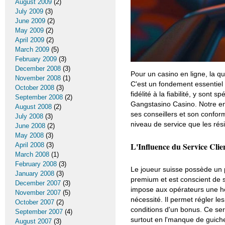
August 2009
(2)
July 2009
(3)
June 2009
(2)
May 2009
(2)
April 2009
(2)
March 2009
(5)
February 2009
(3)
December 2008
(3)
Pour un casino en ligne, la q
November 2008
(1)
C'est un fondement essentiel d
October 2008
(3)
fidélité à la fiabilité, y sont
September 2008
(2)
Gangstasino Casino. Notre e
August 2008
(2)
ses conseillers et son conformi
July 2008
(3)
niveau de service que les rési
June 2008
(2)
May 2008
(3)
L'Influence du Service Clie
April 2008
(3)
March 2008
(1)
February 2008
(3)
Le joueur suisse possède un p
January 2008
(3)
premium et est conscient de s
December 2007
(3)
impose aux opérateurs une honn
November 2007
(5)
nécessité. Il permet régler le
October 2007
(2)
conditions d'un bonus. Ce serv
September 2007
(4)
surtout en l'manque de guich
August 2007
(3)