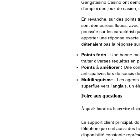
Gangstasino Casino ont démon
d'emploi des jeux de casino, 
En revanche, sur des points trè
sont demeurées floues, avec u
poussée sur les caractéristiqu
apporter une réponse exacte é
détenaient pas la réponse su
Points forts :
Une bonne maîtr
traiter diverses requêtes en 
Points à améliorer :
Une conn
anticipatives lors de soucis de
Multilinguisme :
Les agents j
superflue vers l'anglais, un é
Foire aux questions
À quels horaires le service clie
Le support client principal, d
téléphonique suit aussi des ho
disponibilité constante représ