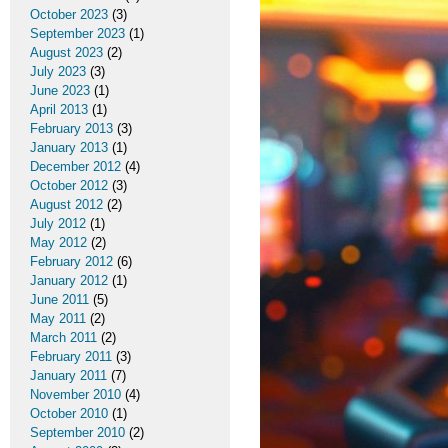
October 2023
(3)
September 2023
(1)
August 2023
(2)
July 2023
(3)
June 2023
(1)
April 2013
(1)
February 2013
(3)
January 2013
(1)
December 2012
(4)
October 2012
(3)
August 2012
(2)
July 2012
(1)
May 2012
(2)
February 2012
(6)
January 2012
(1)
June 2011
(5)
May 2011
(2)
March 2011
(2)
February 2011
(3)
January 2011
(7)
November 2010
(4)
October 2010
(1)
September 2010
(2)