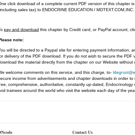
One click download of a complete current PDF version of this chapter i
(including sales tax) to ENDOCRINE EDUCATION / MDTEXT.COM,INC.
To
pay and download
this chapter by Credit card, or PayPal account, cl
Please note:
You will be directed to a Paypal site for entering payment information, a
for delivery of the PDF download. If you do not wish to secure the PDF v
download the material directly from the chapter on our Website without
We welcome comments on this service, and this charge, to-
ldegroot@ea
secure income from advertisements and chapter downloads in order to co
free, comprehensive, authoritative, constantly up-dated, Endocrinology
and trainees around the world who visit the website each day of the yea
Ncode
Contact Us