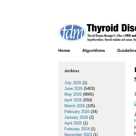
Home
Algorithms
Guidelin
Archives
July 2026
(1)
June 2026
(5403)
May 2026
(8865)
April 2026
(550)
March 2026
(105)
February 2026
(34)
January 2026
(2)
April 2025
(1)
February 2024
(1)
November 2023
(1)