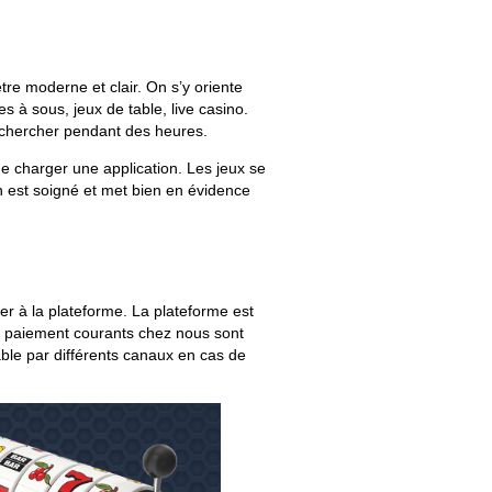
re moderne et clair. On s’y oriente
 à sous, jeux de table, live casino.
r chercher pendant des heures.
 de charger une application. Les jeux se
gn est soigné et met bien en évidence
r à la plateforme. La plateforme est
e paiement courants chez nous sont
gnable par différents canaux en cas de