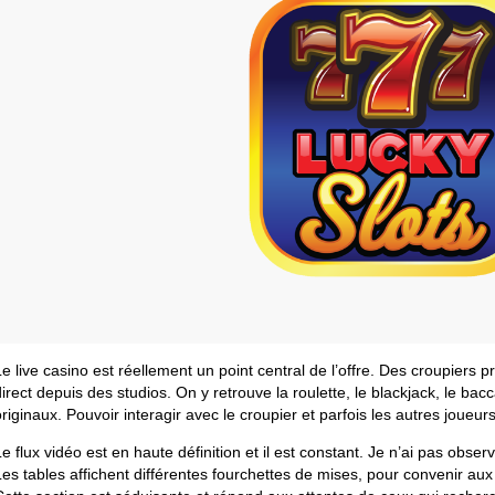
Le live casino est réellement un point central de l’offre. Des croupiers 
direct depuis des studios. On y retrouve la roulette, le blackjack, le bac
originaux. Pouvoir interagir avec le croupier et parfois les autres jou
Le flux vidéo est en haute définition et il est constant. Je n’ai pas obs
Les tables affichent différentes fourchettes de mises, pour convenir au