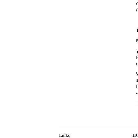
Links
HO