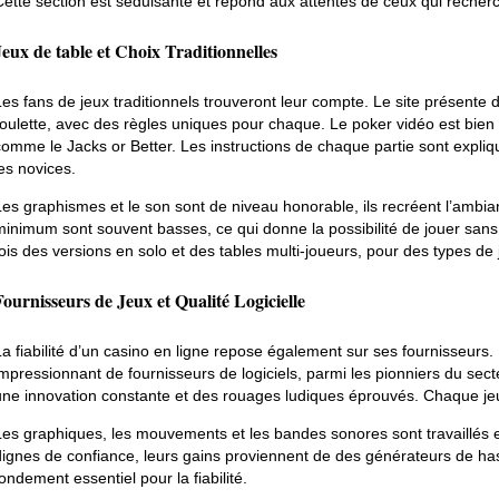
Cette section est séduisante et répond aux attentes de ceux qui recherche
Jeux de table et Choix Traditionnelles
Les fans de jeux traditionnels trouveront leur compte. Le site présente 
roulette, avec des règles uniques pour chaque. Le poker vidéo est bien
comme le Jacks or Better. Les instructions de chaque partie sont expliq
les novices.
Les graphismes et le son sont de niveau honorable, ils recréent l’ambia
minimum sont souvent basses, ce qui donne la possibilité de jouer sans tr
fois des versions en solo et des tables multi-joueurs, pour des types de 
Fournisseurs de Jeux et Qualité Logicielle
La fiabilité d’un casino en ligne repose également sur ses fournisseurs
impressionnant de fournisseurs de logiciels, parmi les pionniers du sect
une innovation constante et des rouages ludiques éprouvés. Chaque jeu
Les graphiques, les mouvements et les bandes sonores sont travaillés et
dignes de confiance, leurs gains proviennent de des générateurs de hasa
ondement essentiel pour la fiabilité.