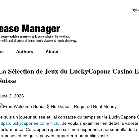
Thyro
es
Authors
About
La Sélection de Jeux du LuckyCapone Casino 
Suisse
June 2, 2026
Je suis un joueur suisse et j’ai consacré du temps sur le LuckyCapone C
https://luckycaponee.com/fr-ch/
. Je voulais examiner en détail la variété
performance. Ce rapport repose sur mon expérience personnelle de la pl
proposés et ce qu’ils peuvent apporter à un public vaste.