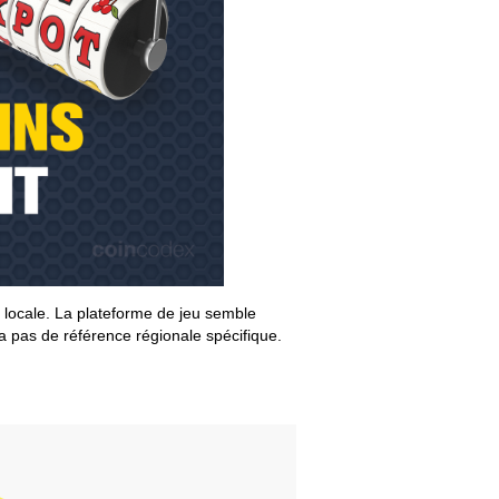
oi locale. La plateforme de jeu semble
a pas de référence régionale spécifique.