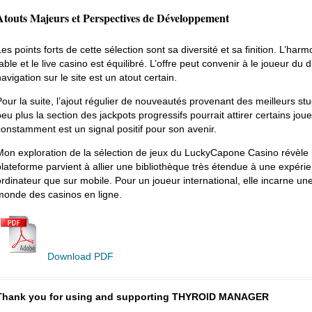
Atouts Majeurs et Perspectives de Développement
es points forts de cette sélection sont sa diversité et sa finition. L’harm
table et le live casino est équilibré. L’offre peut convenir à le joueur d
avigation sur le site est un atout certain.
Pour la suite, l’ajout régulier de nouveautés provenant des meilleurs stu
peu plus la section des jackpots progressifs pourrait attirer certains jou
constamment est un signal positif pour son avenir.
Mon exploration de la sélection de jeux du LuckyCapone Casino révèle u
plateforme parvient à allier une bibliothèque très étendue à une expérien
ordinateur que sur mobile. Pour un joueur international, elle incarne une
monde des casinos en ligne.
Download PDF
Thank you for using and supporting THYROID MANAGER