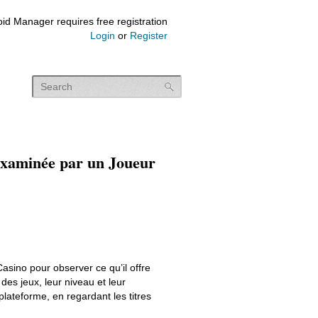
id Manager requires free registration
Login
or
Register
Examinée par un Joueur
asino pour observer ce qu’il offre
 des jeux, leur niveau et leur
ateforme, en regardant les titres