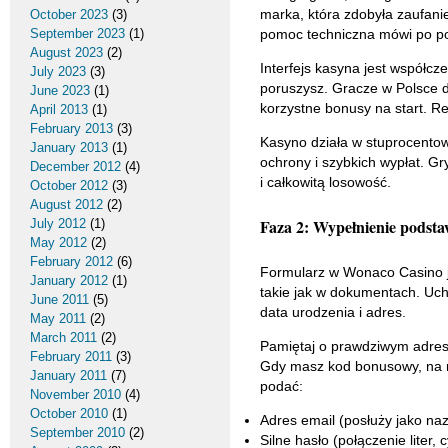
marka, która zdobyła zaufanie
October 2023
(3)
September 2023
(1)
pomoc techniczna mówi po pols
August 2023
(2)
Interfejs kasyna jest współcz
July 2023
(3)
poruszysz. Gracze w Polsce do
June 2023
(1)
korzystne bonusy na start. Re
April 2013
(1)
February 2013
(3)
Kasyno działa w stuprocentow
January 2013
(1)
ochrony i szybkich wypłat. Gr
December 2012
(4)
i całkowitą losowość.
October 2012
(3)
August 2012
(2)
Faza 2: Wypełnienie podsta
July 2012
(1)
May 2012
(2)
February 2012
(6)
Formularz w Wonaco Casino je
January 2012
(1)
takie jak w dokumentach. Uchr
June 2011
(5)
data urodzenia i adres.
May 2011
(2)
March 2011
(2)
Pamiętaj o prawdziwym adresi
February 2011
(3)
Gdy masz kod bonusowy, na nie
January 2011
(7)
podać:
November 2010
(4)
October 2010
(1)
Adres email (posłuży jako na
September 2010
(2)
Silne hasło (połączenie liter, 