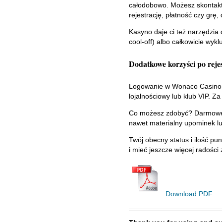
całodobowo. Możesz skontakto
rejestrację, płatność czy grę,
Kasyno daje ci też narzędzia 
cool-off) albo całkowicie wyk
Dodatkowe korzyści po rejes
Logowanie w Wonaco Casino t
lojalnościowy lub klub VIP. Z
Co możesz zdobyć? Darmowe s
nawet materialny upominek lub
Twój obecny status i ilość p
i mieć jeszcze więcej radości
Download PDF