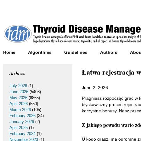
Home
Algorithms
Guidelines
Authors
Abou
Łatwa rejestracja w
Archives
July 2026
(1)
June 2, 2026
June 2026
(5403)
May 2026
(8865)
Pragniesz rozpocząć grać w k
April 2026
(550)
błyskawiczny proces rejestracj
March 2026
(105)
korzystne bonusy. Nasz przewo
February 2026
(34)
January 2026
(2)
Z jakiego powodu warto zd
April 2025
(1)
February 2024
(1)
U kogo grasz, ma ogromne zn
November 2023
(1)