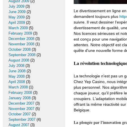
August 2009
(2)
July 2009
(3)
Le divertissement en ligne en
June 2009
(2)
demandent toujours plus
http
May 2009
(2)
suivre. Il veut dessiner l'ex
April 2009
(2)
divertissement de qualité, u
March 2009
(5)
Nos licences sérieuses et no
February 2009
(3)
December 2008
(3)
est conçu pour une navigation
November 2008
(1)
attentes. Notre objectif est cl
October 2008
(3)
quête d'une nouvelle forme de
September 2008
(2)
August 2008
(2)
La révolution technologique
July 2008
(3)
June 2008
(2)
La technologie n'est pas un g
May 2008
(3)
Chez Yep Casino, nous intégro
April 2008
(3)
plus personnel. Nos algorithm
March 2008
(1)
February 2008
(3)
chaque joueur, qu'il préfère l
January 2008
(3)
croupiers. L'adaptation mobil
December 2007
(3)
offrant la même réactivité su
November 2007
(5)
Belgique.
October 2007
(2)
September 2007
(4)
La plongée par l'innovation gr
August 2007
(3)