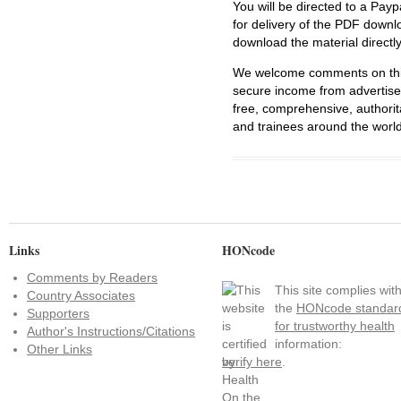
You will be directed to a Payp
for delivery of the PDF downl
download the material directl
We welcome comments on this 
secure income from advertisem
free, comprehensive, authorit
and trainees around the world
Links
HONcode
Comments by Readers
This site complies wit
Country Associates
the
HONcode standar
Supporters
for trustworthy health
Author's Instructions/Citations
information:
Other Links
verify here
.