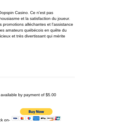
'Oopspin Casino. Ce n'est pas
ousiasme et la satisfaction du joueur.
 promotions alléchantes et l'assistance
ur les amateurs québécois en quête du
cieux et très divertissant qui mérite
s available by payment of $5.00
ick on-