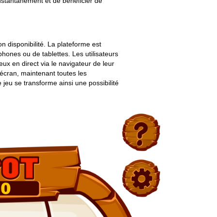
instantanément et de bénéficier de
n disponibilité. La plateforme est
phones ou de tablettes. Les utilisateurs
ux en direct via le navigateur de leur
l'écran, maintenant toutes les
Le jeu se transforme ainsi une possibilité