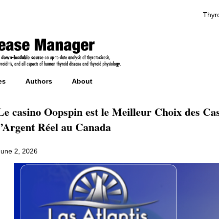
Thyro
es
Authors
About
Le casino Oopspin est le Meilleur Choix des Ca
l’Argent Réel au Canada
June 2, 2026