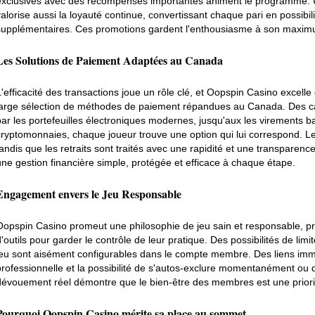
exclusives avec des récompenses importantes animent le programme. 
valorise aussi la loyauté continue, convertissant chaque pari en possib
supplémentaires. Ces promotions gardent l'enthousiasme à son maxim
Les Solutions de Paiement Adaptées au Canada
L'efficacité des transactions joue un rôle clé, et Oopspin Casino exce
large sélection de méthodes de paiement répandues au Canada. Des cart
par les portefeuilles électroniques modernes, jusqu'aux les virements 
cryptomonnaies, chaque joueur trouve une option qui lui correspond. L
tandis que les retraits sont traités avec une rapidité et une transparenc
une gestion financière simple, protégée et efficace à chaque étape.
Engagement envers le Jeu Responsable
Oopspin Casino promeut une philosophie de jeu sain et responsable, pro
d'outils pour garder le contrôle de leur pratique. Des possibilités de lim
jeu sont aisément configurables dans le compte membre. Des liens immé
professionnelle et la possibilité de s'autos-exclure momentanément ou 
dévouement réel démontre que le bien-être des membres est une priorit
Pourquoi Oopspin Casino mérite sa place au sommet