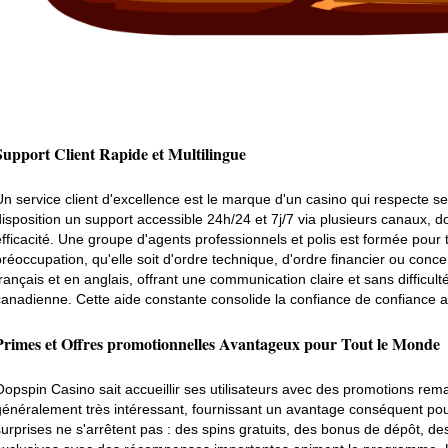
Support Client Rapide et Multilingue
Un service client d'excellence est le marque d'un casino qui respecte s
disposition un support accessible 24h/24 et 7j/7 via plusieurs canaux, do
efficacité. Une groupe d'agents professionnels et polis est formée pour t
préoccupation, qu'elle soit d'ordre technique, d'ordre financier ou conc
français et en anglais, offrant une communication claire et sans difficult
canadienne. Cette aide constante consolide la confiance de confiance a
Primes et Offres promotionnelles Avantageux pour Tout le Monde
Oopspin Casino sait accueillir ses utilisateurs avec des promotions rem
généralement très intéressant, fournissant un avantage conséquent pour
surprises ne s'arrêtent pas : des spins gratuits, des bonus de dépôt, 