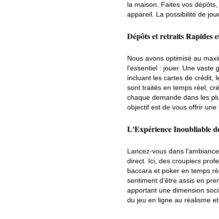
la maison. Faites vos dépôts,
appareil. La possibilité de jo
Dépôts et retraits Rapides e
Nous avons optimisé au maxi
l'essentiel : jouer. Une vas
incluant les cartes de crédit,
sont traités en temps réel, cr
chaque demande dans les plus 
objectif est de vous offrir une
L'Expérience Inoubliable d
Lancez-vous dans l'ambiance é
direct. Ici, des croupiers pro
baccara et poker en temps réel
sentiment d'être assis en prem
apportant une dimension socia
du jeu en ligne au réalisme et