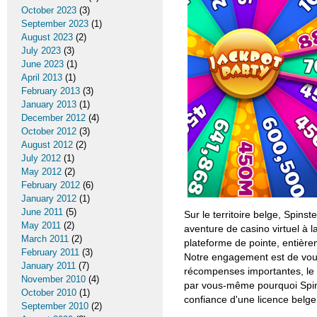
October 2023
(3)
September 2023
(1)
August 2023
(2)
July 2023
(3)
June 2023
(1)
April 2013
(1)
February 2013
(3)
January 2013
(1)
December 2012
(4)
October 2012
(3)
August 2012
(2)
July 2012
(1)
May 2012
(2)
February 2012
(6)
January 2012
(1)
June 2011
(5)
Sur le territoire belge, Spins
May 2011
(2)
aventure de casino virtuel à l
March 2011
(2)
plateforme de pointe, entière
February 2011
(3)
Notre engagement est de vous
January 2011
(7)
récompenses importantes, le t
November 2010
(4)
par vous-même pourquoi Spinst
October 2010
(1)
confiance d'une licence belge
September 2010
(2)