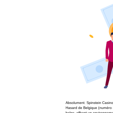
Absolument. Spinstein Casino
Hasard de Belgique (numéro d'
belge, offrant un environneme