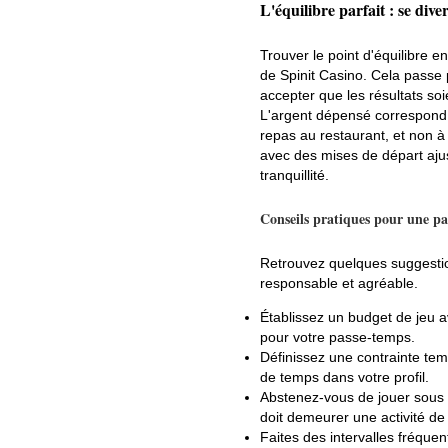
L'équilibre parfait : se diver
Trouver le point d'équilibre en
de Spinit Casino. Cela passe 
accepter que les résultats soi
L'argent dépensé correspond a
repas au restaurant, et non à
avec des mises de départ ajus
tranquillité.
Conseils pratiques pour une pa
Retrouvez quelques suggestio
responsable et agréable.
Établissez un budget de jeu 
pour votre passe-temps.
Définissez une contrainte temp
de temps dans votre profil.
Abstenez-vous de jouer sous le
doit demeurer une activité de 
Faites des intervalles fréque