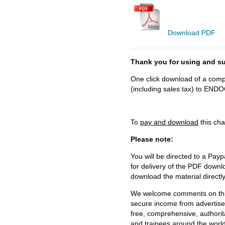
Download PDF
Thank you for using and
One click download of a compl
(including sales tax) to 
To
pay and download
this cha
Please note:
You will be directed to a Payp
for delivery of the PDF downl
download the material directl
We welcome comments on this 
secure income from advertisem
free, comprehensive, authorit
and trainees around the world