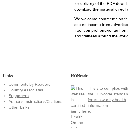
for delivery of the PDF downl
download the material directl
We welcome comments on this 
secure income from advertisem
free, comprehensive, authorit
and trainees around the world
Links
HONcode
Comments by Readers
This site complies wit
Country Associates
the
HONcode standar
Supporters
for trustworthy health
Author's Instructions/Citations
information:
Other Links
verify here
.