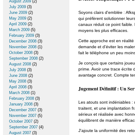
August 2009
(2)
July 2009
(3)
Soyons clairs d'emblée : Afk
June 2009
(2)
May 2009
(2)
qui préfèrent solutionner leur
April 2009
(2)
canaux réduit ce point faible.
March 2009
(5)
moyens les plus efficaces.
February 2009
(3)
Cette approche est en réalité
December 2008
(3)
demande et d'éviter les malent
November 2008
(1)
October 2008
(3)
fait le téléphone un peu moins
September 2008
(2)
Je conçois que certains joueurs
August 2008
(2)
prime. Avoir une trace écrite
July 2008
(3)
avantage concret. Compte te
June 2008
(2)
May 2008
(3)
April 2008
(3)
Jugement Définitif : Un Ser
March 2008
(1)
February 2008
(3)
Les atouts sont indéniables : 
January 2008
(3)
traitent, et une implantation
December 2007
(3)
sérieux et réalisée avec hon
November 2007
(5)
équilibrent de manière efficac
October 2007
(2)
September 2007
(4)
J'ajoute la uniformité des ret
August 2007
(3)