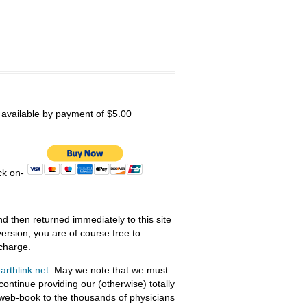
s available by payment of $5.00
ick on-
nd then returned immediately to this site
ersion, you are of course free to
 charge.
rthlink.net
. May we note that we must
ntinue providing our (otherwise) totally
 web-book to the thousands of physicians