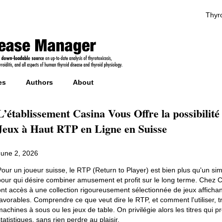
Thyro
es
Authors
About
L’établissement Casina Vous Offre la possibilit
Jeux à Haut RTP en Ligne en Suisse
June 2, 2026
Pour un joueur suisse, le RTP (Return to Player) est bien plus qu'un sim
pour qui désire combiner amusement et profit sur le long terme. Chez C
ont accès à une collection rigoureusement sélectionnée de jeux afficha
favorables. Comprendre ce que veut dire le RTP, et comment l'utiliser, 
machines à sous ou les jeux de table. On privilégie alors les titres qui 
tatistiques, sans rien perdre au plaisir.