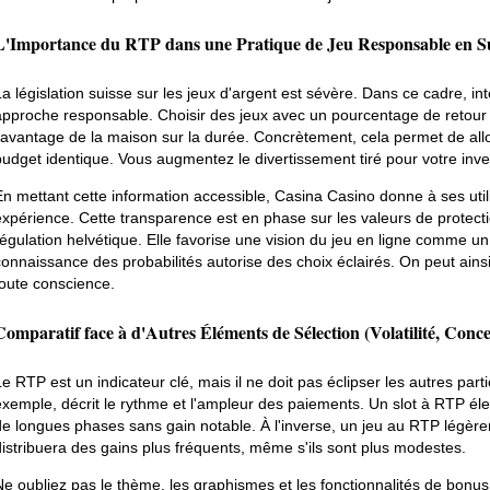
L'Importance du RTP dans une Pratique de Jeu Responsable en Su
La législation suisse sur les jeux d'argent est sévère. Dans ce cadre, in
approche responsable. Choisir des jeux avec un pourcentage de retou
l'avantage de la maison sur la durée. Concrètement, cela permet de all
budget identique. Vous augmentez le divertissement tiré pour votre inv
En mettant cette information accessible, Casina Casino donne à ses util
expérience. Cette transparence est en phase sur les valeurs de protect
régulation helvétique. Elle favorise une vision du jeu en ligne comme un
connaissance des probabilités autorise des choix éclairés. On peut ains
toute conscience.
Comparatif face à d'Autres Éléments de Sélection (Volatilité, Conce
e RTP est un indicateur clé, mais il ne doit pas éclipser les autres partic
exemple, décrit le rythme et l'ampleur des paiements. Un slot à RTP élev
de longues phases sans gain notable. À l'inverse, un jeu au RTP légèreme
distribuera des gains plus fréquents, même s'ils sont plus modestes.
Ne oubliez pas le thème, les graphismes et les fonctionnalités de bonus (t