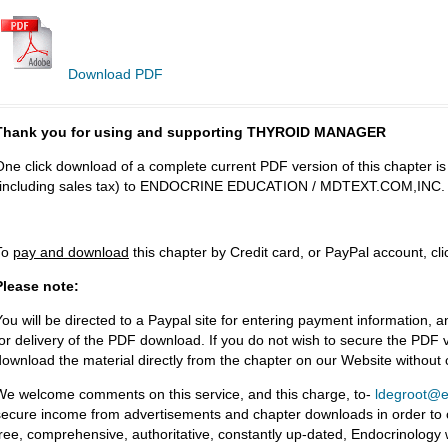
Download PDF
Thank you for using and supporting THYROID MANAGER
One click download of a complete current PDF version of this chapter i
(including sales tax) to ENDOCRINE EDUCATION / MDTEXT.COM,INC.
To
pay and download
this chapter by Credit card, or PayPal account, cl
Please note:
You will be directed to a Paypal site for entering payment information, a
for delivery of the PDF download. If you do not wish to secure the PDF v
download the material directly from the chapter on our Website without
We welcome comments on this service, and this charge, to-
ldegroot@ea
secure income from advertisements and chapter downloads in order to co
free, comprehensive, authoritative, constantly up-dated, Endocrinology