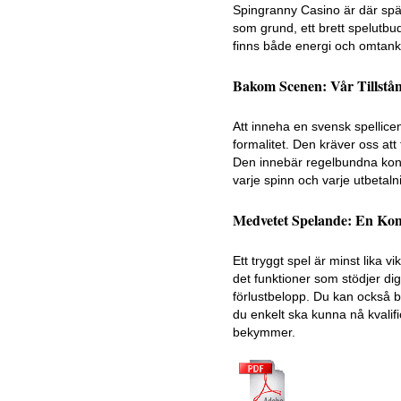
Spingranny Casino är där spä
som grund, ett brett spelutbud
finns både energi och omtanke
Bakom Scenen: Vår Tillstå
Att inneha en svensk spellicen
formalitet. Den kräver oss att
Den innebär regelbundna kont
varje spinn och varje utbetaln
Medvetet Spelande: En Ko
Ett tryggt spel är minst lika vi
det funktioner som stödjer dig 
förlustbelopp. Du kan också b
du enkelt ska kunna nå kvalifi
bekymmer.