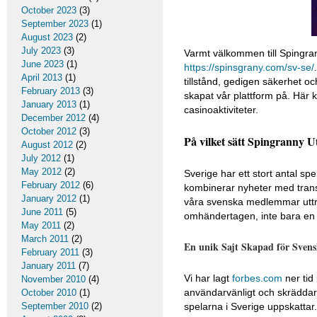
October 2023
(3)
September 2023
(1)
August 2023
(2)
July 2023
(3)
Varmt välkommen till Spingra
June 2023
(1)
https://spinsgrany.com/sv-se/
April 2013
(1)
tillstånd, gedigen säkerhet o
February 2013
(3)
skapat vår plattform på. Här 
January 2013
(1)
casinoaktiviteter.
December 2012
(4)
October 2012
(3)
På vilket sätt Spingranny
August 2012
(2)
July 2012
(1)
May 2012
(2)
Sverige har ett stort antal spe
February 2012
(6)
kombinerar nyheter med tran
January 2012
(1)
våra svenska medlemmar uttryc
June 2011
(5)
omhändertagen, inte bara en ti
May 2011
(2)
March 2011
(2)
En unik Sajt Skapad för Sven
February 2011
(3)
January 2011
(7)
Vi har lagt
forbes.com
ner tid 
November 2010
(4)
användarvänligt och skräddarsy
October 2010
(1)
spelarna i Sverige uppskattar.
September 2010
(2)