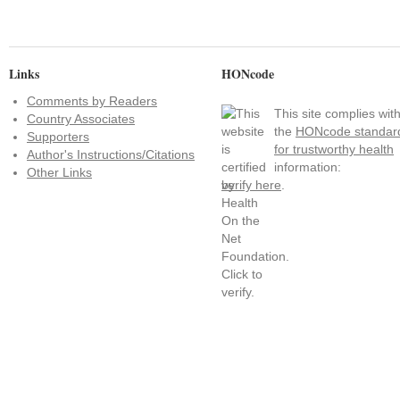
Links
HONcode
Comments by Readers
This site complies wit
Country Associates
the
HONcode standar
Supporters
for trustworthy health
Author's Instructions/Citations
information:
Other Links
verify here
.