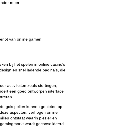
onder meer:
 genot van online gamen.
ken bij het spelen in online casino's
design en snel ladende pagina's, die
r activiteiten zoals stortingen,
dert een goed ontworpen interface
ntreren.
riete gokspellen kunnen genieten op
p deze aspecten, verhogen online
lieu ontstaat waarin plezier en
e gamingmarkt wordt geconsolideerd.