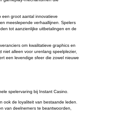
no een groot aantal innovatieve
en meeslepende verhaallijnen. Spelers
en tot aanzienlijke uitbetalingen en de
eranciers om kwalitatieve graphics en
 niet alleen voor urenlang speelplezier,
rt een levendige sfeer die zowel nieuwe
ele spelervaring bij Instant Casino.
n ook de loyaliteit van bestaande leden.
en van deelnemers te beantwoorden,