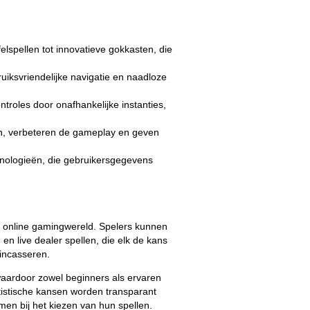
elspellen tot innovatieve gokkasten, die
uiksvriendelijke navigatie en naadloze
troles door onafhankelijke instanties,
n, verbeteren de gameplay en geven
chnologieën, die gebruikersgegevens
de online gamingwereld. Spelers kunnen
 en live dealer spellen, die elk de kans
 incasseren.
 waardoor zowel beginners als ervaren
tistische kansen worden transparant
n bij het kiezen van hun spellen.