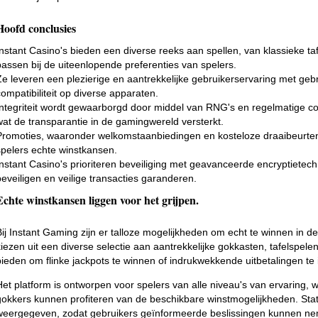
Hoofd conclusies
Instant Casino's bieden een diverse reeks aan spellen, van klassieke taf
passen bij de uiteenlopende preferenties van spelers.
Ze leveren een plezierige en aantrekkelijke gebruikerservaring met gebr
compatibiliteit op diverse apparaten.
Integriteit wordt gewaarborgd door middel van RNG's en regelmatige con
wat de transparantie in de gamingwereld versterkt.
Promoties, waaronder welkomstaanbiedingen en kosteloze draaibeurte
spelers echte winstkansen.
Instant Casino's prioriteren beveiliging met geavanceerde encryptiete
beveiligen en veilige transacties garanderen.
Echte winstkansen liggen voor het grijpen.
Bij Instant Gaming zijn er talloze mogelijkheden om echt te winnen in 
kiezen uit een diverse selectie aan aantrekkelijke gokkasten, tafelspelen
bieden om flinke jackpots te winnen of indrukwekkende uitbetalingen te
Het platform is ontworpen voor spelers van alle niveau's van ervaring,
gokkers kunnen profiteren van de beschikbare winstmogelijkheden. Sta
weergegeven, zodat gebruikers geïnformeerde beslissingen kunnen neme