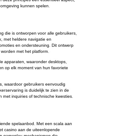
e omgeving kunnen spelen.
ng die is ontworpen voor alle gebruikers,
k, met heldere navigatie en
romoties en ondersteuning. Dit ontwerp
 worden met het platform.
nde apparaten, waaronder desktops,
l en op elk moment van hun favoriete
ers, waardoor gebruikers eenvoudig
rservaring is duidelijk te zien in de
n met inquiries of technische kwesties.
oeiende spelaanbod. Met een scala aan
 het casino aan de uiteenlopende
s en gameplay-mechanismen die