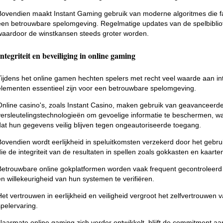
Bovendien maakt Instant Gaming gebruik van moderne algoritmes die fa
een betrouwbare spelomgeving. Regelmatige updates van de spelbibliot
waardoor de winstkansen steeds groter worden.
Integriteit en beveiliging in online gaming
Tijdens het online gamen hechten spelers met recht veel waarde aan int
elementen essentieel zijn voor een betrouwbare spelomgeving.
Online casino's, zoals Instant Casino, maken gebruik van geavanceer
versleutelingstechnologieën om gevoelige informatie te beschermen, 
dat hun gegevens veilig blijven tegen ongeautoriseerde toegang.
Bovendien wordt eerlijkheid in speluitkomsten verzekerd door het gebru
die de integriteit van de resultaten in spellen zoals gokkasten en kaart
Betrouwbare online gokplatformen worden vaak frequent gecontroleerd 
en willekeurigheid van hun systemen te verifiëren.
Het vertrouwen in eerlijkheid en veiligheid vergroot het zelfvertrouwen va
spelervaring.
Naarmate online gaming zich verder ontwikkelt, blijft de commitment aa