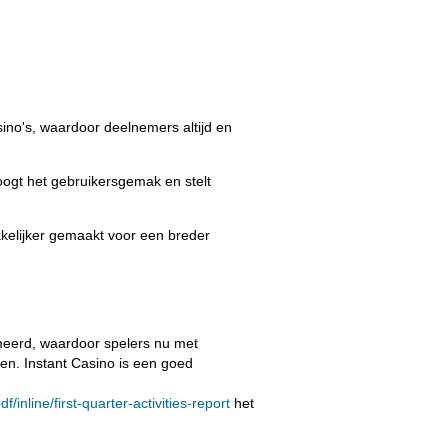
sino's, waardoor deelnemers altijd en
ogt het gebruikersgemak en stelt
kelijker gemaakt voor een breder
meerd, waardoor spelers nu met
n. Instant Casino is een goed
ine/first-quarter-activities-report
het