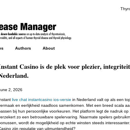
Thyro
es
Authors
About
Instant Casino is de plek voor plezier, integritei
Nederland.
June 2, 2026
Instant
live chat instantcasino ios-versie
in Nederland valt op als een t
vermaak en eerlijkheid naadloos samenkomen. Met een breed scala aan
passen bij hun persoonlijke voorkeuren. Het platform legt de nadruk op z
verzekert zo een betrouwbare spelervaring. Naarmate spelers gebruik
bonussen, wordt de mogelijkheid op echte winsten steeds interessanter. 
Casino zijn reputatie van uitmuntendheid?