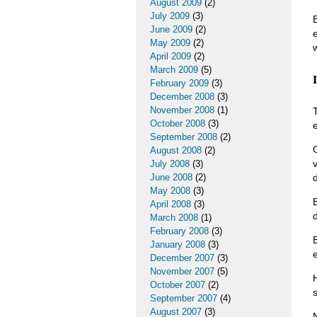
August 2009
(2)
July 2009
(3)
June 2009
(2)
May 2009
(2)
April 2009
(2)
March 2009
(5)
February 2009
(3)
December 2008
(3)
November 2008
(1)
October 2008
(3)
September 2008
(2)
August 2008
(2)
July 2008
(3)
June 2008
(2)
May 2008
(3)
April 2008
(3)
March 2008
(1)
February 2008
(3)
January 2008
(3)
December 2007
(3)
November 2007
(5)
October 2007
(2)
September 2007
(4)
August 2007
(3)