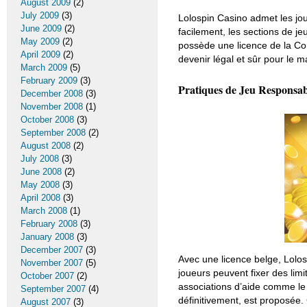
August 2009
(2)
July 2009
(3)
Lolospin Casino admet les jo
June 2009
(2)
facilement, les sections de je
May 2009
(2)
possède une licence de la Com
April 2009
(2)
devenir légal et sûr pour le 
March 2009
(5)
February 2009
(3)
Pratiques de Jeu Responsabl
December 2008
(3)
November 2008
(1)
October 2008
(3)
September 2008
(2)
August 2008
(2)
July 2008
(3)
June 2008
(2)
May 2008
(3)
April 2008
(3)
March 2008
(1)
February 2008
(3)
January 2008
(3)
December 2007
(3)
Avec une licence belge, Lolosp
November 2007
(5)
joueurs peuvent fixer des lim
October 2007
(2)
associations d’aide comme le
September 2007
(4)
définitivement, est proposée
August 2007
(3)