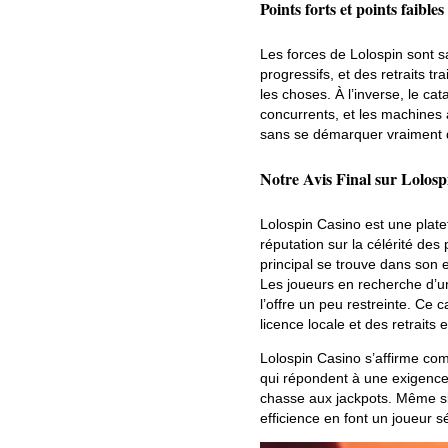
Points forts et points faibl
Les forces de Lolospin sont s
progressifs, et des retraits tr
les choses. À l’inverse, le ca
concurrents, et les machines
sans se démarquer vraiment 
Notre Avis Final sur Lolos
Lolospin Casino est une plate
réputation sur la célérité de
principal se trouve dans son 
Les joueurs en recherche d’un
l’offre un peu restreinte. Ce 
licence locale et des retraits
Lolospin Casino s’affirme co
qui répondent à une exigence 
chasse aux jackpots. Même si 
efficience en font un joueur s