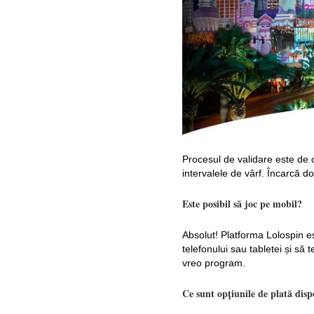
Procesul de validare este de 
intervalele de vârf. Încarcă d
Este posibil să joc pe mobil?
Absolut! Platforma Lolospin est
telefonului sau tabletei și să 
vreo program.
Ce sunt opțiunile de plată disp