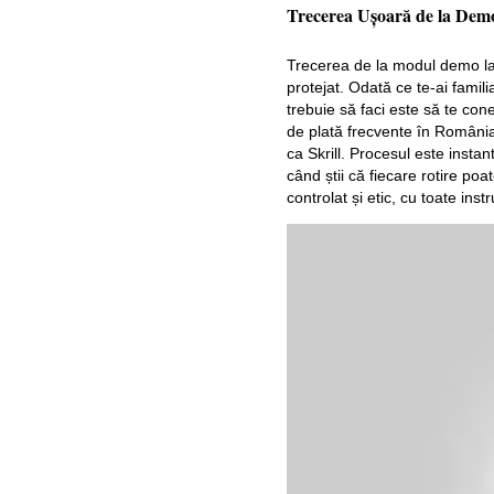
Trecerea Ușoară de la Demo
Trecerea de la modul demo la 
protejat. Odată ce te-ai famil
trebuie să faci este să te co
de plată frecvente în România
ca Skrill. Procesul este instan
când știi că fiecare rotire po
controlat și etic, cu toate in