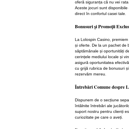
oferă siguranța că nu vei rata 
Aceste jocuri sunt disponibil
direct în confortul casei tale.
Bonusuri și Promoții Exclu
La Lolospin Casino, premiem fi
și oferte. De la un pachet de bu
săptămânale și oportunități d
cerințele mediului locale și vi
asigură oportunitatea efectivă
cu grijă rubrica de bonusuri ș
rezervăm mereu.
Întrebări Comune despre L
Dispunem de o secțiune separ
întâlnite întrebări ale jucător
suport nostru pentru clienți es
curiozitate pe care o aveți.