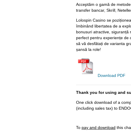
Acceptăm o gamă de metode 
transfer bancar, Skrill, Netelle
Lolospin Casino se poziționea
îmbinând libertatea de a explora
bonusuri atractive, siguranță
perfect pentru experiențe de
să vă desfătați de varianta gr
șansă la role!
Download PDF
Thank you for using and
One click download of a compl
(including sales tax) to 
To
pay and download
this cha